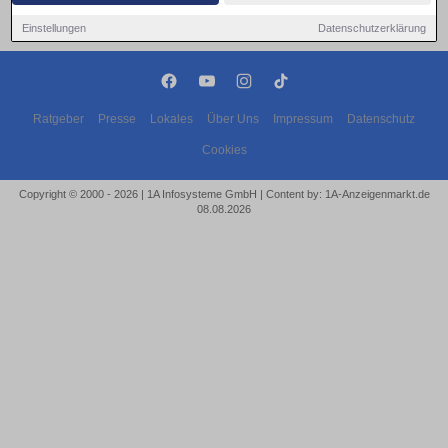
Einstellungen
Datenschutzerklärung
Ratgeber
Presse
Lokales
Über Uns
Impressum
Datenschutz
Cookies
Copyright © 2000 - 2026 | 1A Infosysteme GmbH | Content by: 1A-Anzeigenmarkt.de
08.08.2026