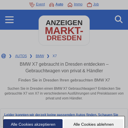
Event
Auto
Immo
Job
ANZEIGEN
MARKT-
DRESDEN
❯
AUTOS
❯
BMW
❯
X7
BMW X7 gebraucht in Dresden entdecken –
Gebrauchtwagen von privat & Händler
Finden Sie in Dresden Ihren gebrauchten BMW X7
Suchen Sie in Dresden einen BMW X7 Gebrauchtwagen? Entdecken Sie
gebrauchte X7 von X7 in verschiedenen Ausführungen und Preisklassen von
privat und vom Händler.
Leider konnten wir derzeit keine passenden Autos finden. Schauen Sie
bald wieder vorbei!
Alle Cookies akzeptieren
Alle Cookies ablehnen