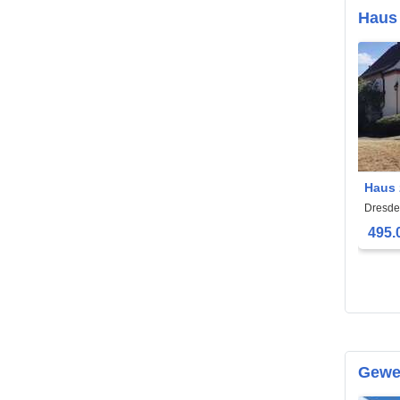
Haus
Haus 
Dresd
Dresde
495.
Gewe