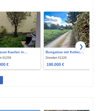
❯
zum Kaufen in
Bungalow mit Keller,
Haus 
en 178.000 € 195 m²
Garage in Dresden
Dresd
n 01259
Dresden 01326
Dresde
Rochwitz
000 €
190.000 €
350.
n