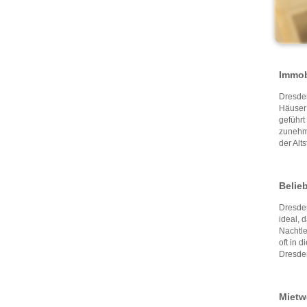
Immob
Dresde
Häuser 
geführt
zunehme
der Alt
Belieb
Dresden
ideal, 
Nachtle
oft in 
Dresden
Mietw