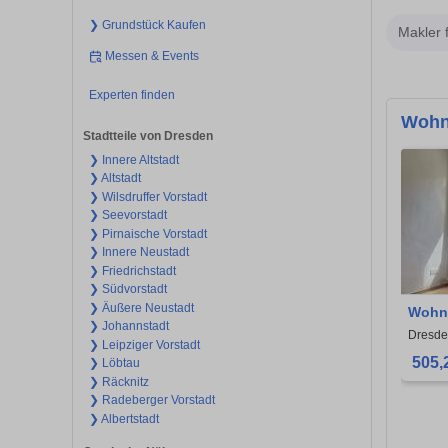
❯ Grundstück Kaufen
Makler 
Messen & Events
Experten finden
Wohn
Stadtteile von Dresden
❯ Innere Altstadt
❯ Altstadt
❯ Wilsdruffer Vorstadt
❯ Seevorstadt
❯ Pirnaische Vorstadt
❯ Innere Neustadt
❯ Friedrichstadt
❯ Südvorstadt
❯ Äußere Neustadt
Wohnu
❯ Johannstadt
Dresd
Dresde
❯ Leipziger Vorstadt
505,
❯ Löbtau
❯ Räcknitz
❯ Radeberger Vorstadt
❯ Albertstadt