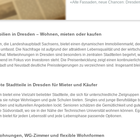
zwei davon im Erbbaurech
«Alte Fassaden, neue Chancen: Dresdens 
Familien»
ilien in Dresden – Wohnen, mieten oder kaufen
n, die Landeshauptstadt Sachsens, bietet einen dynamischen Immobilienmarkt,
umfasst. Die Nachfrage ist aufgrund der attraktiven Lebensqualität und der wirtsc
 hat. Mietwohnungen in Dresden sind besonders in zentralen Stadtteilen begehr
nd im Fokus von Investoren steht. Die Preisentwicklung zeigt einen kontinuierlich
stadt und Neustadt deutliche Preissteigerungen zu verzeichnen sind. Insgesamt ble
te Stadtteile in Dresden für Mieter und Käufer
 bietet eine Vielzahl beliebter Stadtteile, die sich für unterschiedliche Zielgruppe
da sie ruhige Wohnlagen und gute Schulen bieten. Singles und junge Berufstätige 
ben und kulturellen Angeboten lockt. Senioren schätzen die Gemütlichkeit und gute 
die Südvorstadt, wo sie in der Nähe der Technischen Universität wohnen können. E
 bietet für jeden Lebensstil und jede Lebensphase passende Optionen.
ohnungen, WG-Zimmer und flexible Wohnformen