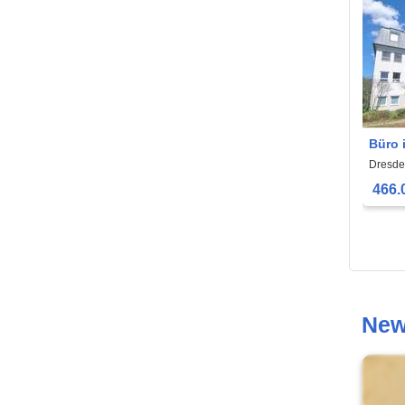
Büro 
350 m
Dresde
466.
New