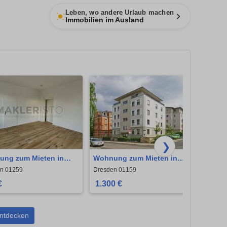
Leben, wo andere Urlaub machen
Immobilien im Ausland
❯
ng zum Mieten in
Wohnung zum Mieten in
Wohnu
en 620 € 67 m²
Dresden 1.300 € 90.85 m²
Dresd
n 01259
Dresden 01159
Dresde
€
1.300 €
950 
ntdecken