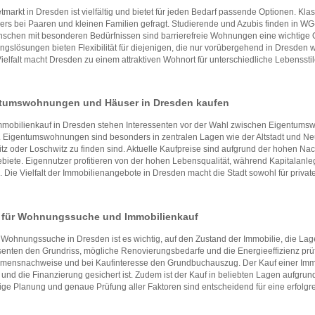
tmarkt in Dresden ist vielfältig und bietet für jeden Bedarf passende Optionen.
rs bei Paaren und kleinen Familien gefragt. Studierende und Azubis finden in W
schen mit besonderen Bedürfnissen sind barrierefreie Wohnungen eine wichtige Opt
gslösungen bieten Flexibilität für diejenigen, die nur vorübergehend in Dresden 
ielfalt macht Dresden zu einem attraktiven Wohnort für unterschiedliche Lebensst
tumswohnungen und Häuser in Dresden kaufen
mmobilienkauf in Dresden stehen Interessenten vor der Wahl zwischen Eigentums
 Eigentumswohnungen sind besonders in zentralen Lagen wie der Altstadt und Neu
tz oder Loschwitz zu finden sind. Aktuelle Kaufpreise sind aufgrund der hohen Nac
iete. Eigennutzer profitieren von der hohen Lebensqualität, während Kapitalanl
 Die Vielfalt der Immobilienangebote in Dresden macht die Stadt sowohl für private K
 für Wohnungssuche und Immobilienkauf
 Wohnungssuche in Dresden ist es wichtig, auf den Zustand der Immobilie, die Lage 
senten den Grundriss, mögliche Renovierungsbedarfe und die Energieeffizienz prü
ensnachweise und bei Kaufinteresse den Grundbuchauszug. Der Kauf einer Immobil
und die Finanzierung gesichert ist. Zudem ist der Kauf in beliebten Lagen aufgrund 
tige Planung und genaue Prüfung aller Faktoren sind entscheidend für eine erfolg