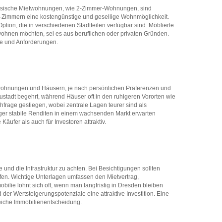
 Klassische Mietwohnungen, wie 2-Zimmer-Wohnungen, sind
G-Zimmern eine kostengünstige und gesellige Wohnmöglichkeit.
ion, die in verschiedenen Stadtteilen verfügbar sind. Möblierte
wohnen möchten, sei es aus beruflichen oder privaten Gründen.
ile und Anforderungen.
wohnungen und Häusern, je nach persönlichen Präferenzen und
stadt begehrt, während Häuser oft in den ruhigeren Vororten wie
hfrage gestiegen, wobei zentrale Lagen teurer sind als
eger stabile Renditen in einem wachsenden Markt erwarten
äufer als auch für Investoren attraktiv.
und die Infrastruktur zu achten. Bei Besichtigungen sollten
fen. Wichtige Unterlagen umfassen den Mietvertrag,
ie lohnt sich oft, wenn man langfristig in Dresden bleiben
der Wertsteigerungspotenziale eine attraktive Investition. Eine
reiche Immobilienentscheidung.