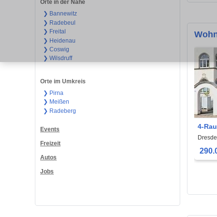
Orte in der Nähe
❯ Bannewitz
❯ Radebeul
❯ Freital
Wohn
❯ Heidenau
❯ Coswig
❯ Wilsdruff
Orte im Umkreis
❯ Pirna
❯ Meißen
❯ Radeberg
4-Ra
Events
Eige
Dresde
Freizeit
Poten
290.
Autos
Jobs