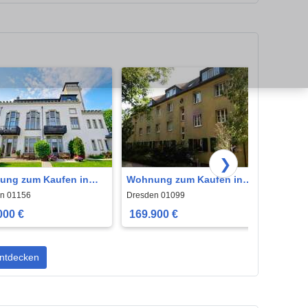
❯
ung zum Kaufen in
Wohnung zum Kaufen in
Wohn
en 445.000 € 133 m²
Dresden 169.900 € 60.56 m²
Dresd
n 01156
Dresden 01099
Dresde
000 €
169.900 €
191.
ntdecken