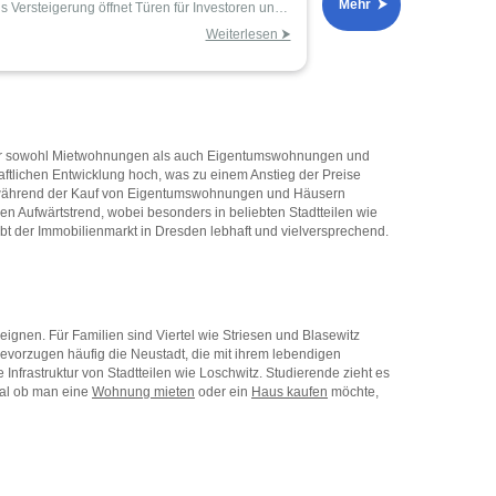
Mehr ⮞
t
Versteigerung öffnet Türen für Investoren und
Weiterlesen ⮞
 der sowohl Mietwohnungen als auch Eigentumswohnungen und
haftlichen Entwicklung hoch, was zu einem Anstieg der Preise
t, während der Kauf von Eigentumswohnungen und Häusern
en Aufwärtstrend, wobei besonders in beliebten Stadtteilen wie
ibt der Immobilienmarkt in Dresden lebhaft und vielversprechend.
n eignen. Für Familien sind Viertel wie Striesen und Blasewitz
bevorzugen häufig die Neustadt, die mit ihrem lebendigen
Infrastruktur von Stadtteilen wie Loschwitz. Studierende zieht es
gal ob man eine
Wohnung mieten
oder ein
Haus kaufen
möchte,