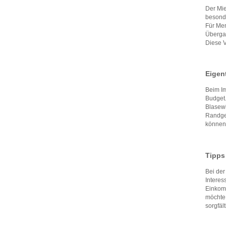
Der Mie
besonde
Für Men
Übergan
Diese V
Eigen
Beim I
Budget.
Blasewi
Randgeb
können.
Tipps
Bei der
Interes
Einkomm
möchte 
sorgfäl