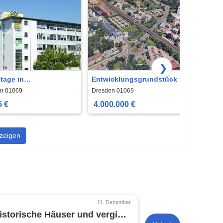
❯
tage in
Entwicklungsgrundstück in
Sie s
stadtlage - bezahlbar
Citylage, Dresden Strehlen
Gewer
n 01069
Dresden 01069
Dippol
Dippo
5 €
4.000.000 €
185.
zeigen
11. Dezember
historische Häuser und vergibt