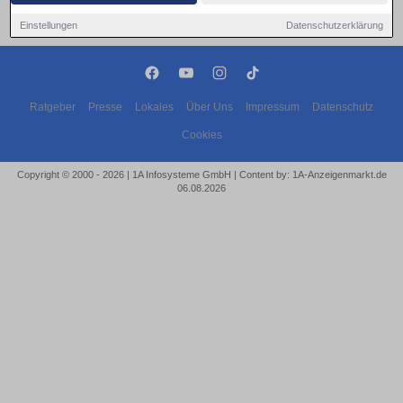
Einstellungen
Datenschutzerklärung
Ratgeber
Presse
Lokales
Über Uns
Impressum
Datenschutz
Cookies
Copyright © 2000 - 2026 | 1A Infosysteme GmbH | Content by: 1A-Anzeigenmarkt.de
06.08.2026