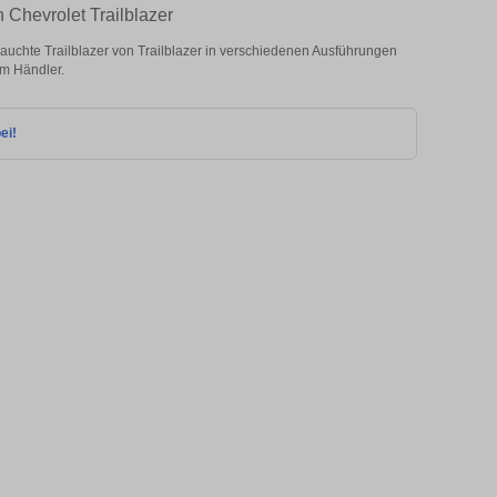
 Chevrolet Trailblazer
uchte Trailblazer von Trailblazer in verschiedenen Ausführungen
om Händler.
ei!