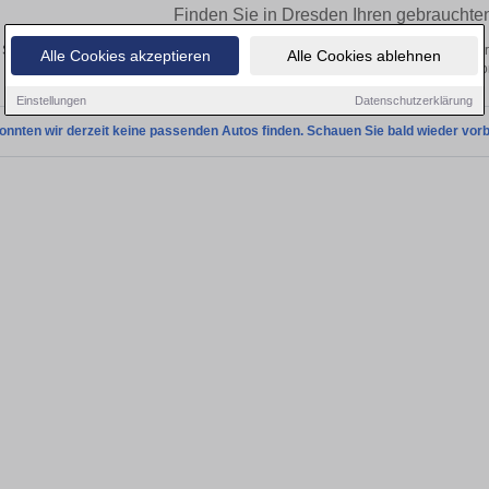
Finden Sie in Dresden Ihren gebrauchten
Sie in Dresden einen Chevrolet Trailblazer Gebrauchtwagen? Entdecken Sie gebra
Alle Cookies akzeptieren
Alle Cookies ablehnen
und Preisklassen von privat und v
Einstellungen
Datenschutzerklärung
onnten wir derzeit keine passenden Autos finden. Schauen Sie bald wieder vorb