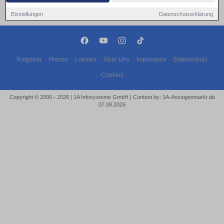
Einstellungen
Datenschutzerklärung
Ratgeber
Presse
Lokales
Über Uns
Impressum
Datenschutz
Cookies
Copyright © 2000 - 2026 | 1A Infosysteme GmbH | Content by: 1A-Anzeigenmarkt.de
07.08.2026