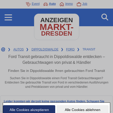
Event
Auto
Immo
Job
ANZEIGEN
MARKT-
DRESDEN
❯
AUTOS
❯
DIPPOLDISWALDE
❯
FORD
❯
TRANSIT
Ford Transit gebraucht in Dippoldiswalde entdecken –
Gebrauchtwagen von privat & Händler
Finden Sie in Dippoldiswalde Ihren gebrauchten Ford Transit
Suchen Sie in Dippoldiswalde einen Ford Transit Gebrauchtwagen?
Entdecken Sie gebrauchte Transit von Ford in verschiedenen Ausführungen
und Preisklassen von privat und vom Händler.
Leider konnten wir derzeit keine passenden Autos finden. Schauen Sie
bald wieder vorbei!
Alle Cookies akzeptieren
Alle Cookies ablehnen