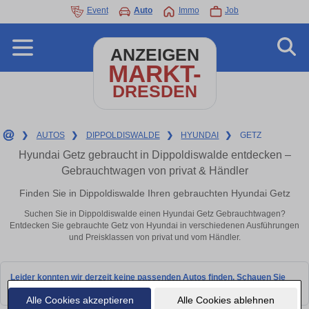
Event
Auto
Immo
Job
ANZEIGEN
MARKT-
DRESDEN
❯
AUTOS
❯
DIPPOLDISWALDE
❯
HYUNDAI
❯
GETZ
Hyundai Getz gebraucht in Dippoldiswalde entdecken –
Gebrauchtwagen von privat & Händler
Finden Sie in Dippoldiswalde Ihren gebrauchten Hyundai Getz
Suchen Sie in Dippoldiswalde einen Hyundai Getz Gebrauchtwagen?
Entdecken Sie gebrauchte Getz von Hyundai in verschiedenen Ausführungen
und Preisklassen von privat und vom Händler.
Leider konnten wir derzeit keine passenden Autos finden. Schauen Sie
bald wieder vorbei!
Alle Cookies akzeptieren
Alle Cookies ablehnen