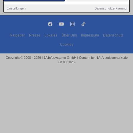
Einstellungen
Datenschutzerklärung
Ratgeber
Presse
Lokales
Über Uns
Impressum
Datenschutz
Cookies
Copyright © 2000 - 2026 | 1A Infosysteme GmbH | Content by: 1A-Anzeigenmarkt.de
08.08.2026