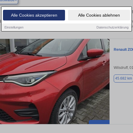
diswalde
Finden Sie in Dippoldiswalde Ihren gebrauchten Renaul
Alle Cookies akzeptieren
Alle Cookies ablehnen
Entdecken Sie in Dippoldiswalde gebrauchte Renault Fahrzeuge. Von Kleinwagen b
Gebrauchtwagen in Dippoldiswalde von priv
Einstellungen
Datenschutzerklärung
Renault ZOE
Wilsdruff, 
45.682 km