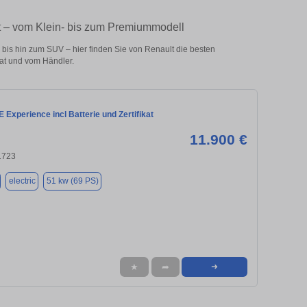
t – vom Klein- bis zum Premiummodell
is hin zum SUV – hier finden Sie von Renault die besten
at und vom Händler.
 Experience incl Batterie und Zertifikat
11.900 €
01723
electric
51 kw (69 PS)
★
➦
➜