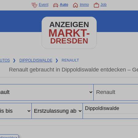
Event
Auto
Immo
Job
ANZEIGEN
MARKT-
DRESDEN
UTOS
❯
DIPPOLDISWALDE
❯
RENAULT
Renault gebraucht in Dippoldiswalde entdecken – G
×