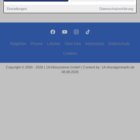
Einstellungen
Datenschutzerklärung
Ratgeber
Presse
Lokales
Über Uns
Impressum
Datenschutz
Cookies
Copyright © 2000 - 2026 | 1A Infosysteme GmbH | Content by: 1A-Anzeigenmarkt.de
08.08.2026