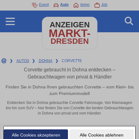
Event
Auto
Immo
Job
ANZEIGEN
MARKT-
DRESDEN
❯
AUTOS
❯
DOHNA
❯
CORVETTE
Corvette gebraucht in Dohna entdecken –
Gebrauchtwagen von privat & Händler
Finden Sie in Dohna Ihren gebrauchten Corvette – vom Klein- bis
zum Premiummodell
Entdecken Sie in Dohna gebrauchte Corvette Fahrzeuge. Von Kleinwagen
bis hin zum SUV – hier finden Sie von Corvette die besten Gebrauchtwagen
in Dohna von privat und vom Händler.
Leider konnten wir derzeit keine passenden Autos finden. Schauen Sie
Alle Cookies akzeptieren
Alle Cookies ablehnen
bald wieder vorbei!