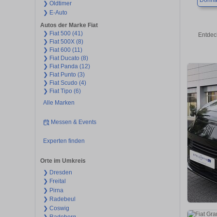
Dohn
❯ Oldtimer
❯ E-Auto
Autos der Marke Fiat
❯ Fiat 500 (41)
Entdec
❯ Fiat 500X (8)
❯ Fiat 600 (11)
❯ Fiat Ducato (8)
❯ Fiat Panda (12)
❯ Fiat Punto (3)
❯ Fiat Scudo (4)
❯ Fiat Tipo (6)
Alle Marken
Messen & Events
Experten finden
Orte im Umkreis
❯ Dresden
❯ Freital
❯ Pirna
❯ Radebeul
❯ Coswig