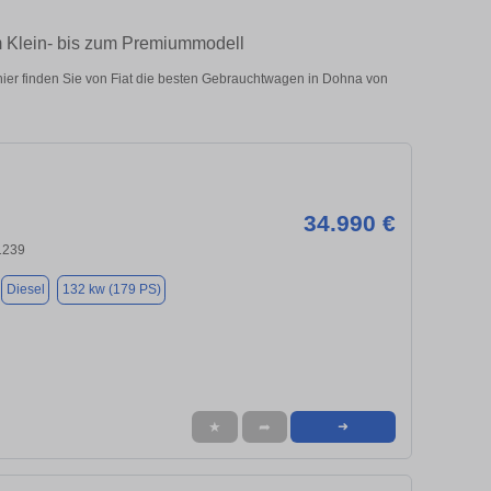
m Klein- bis zum Premiummodell
ier finden Sie von Fiat die besten Gebrauchtwagen in Dohna von
34.990 €
1239
Diesel
132 kw (179 PS)
★
➦
➜