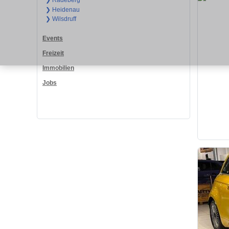
❯ Radeberg
❯ Heidenau
❯ Wilsdruff
Events
Freizeit
Immobilien
Jobs