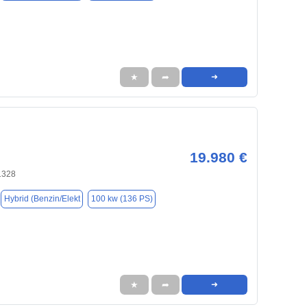
★
➦
➜
19.980 €
1328
Hybrid (Benzin/Elekt
100 kw (136 PS)
★
➦
➜