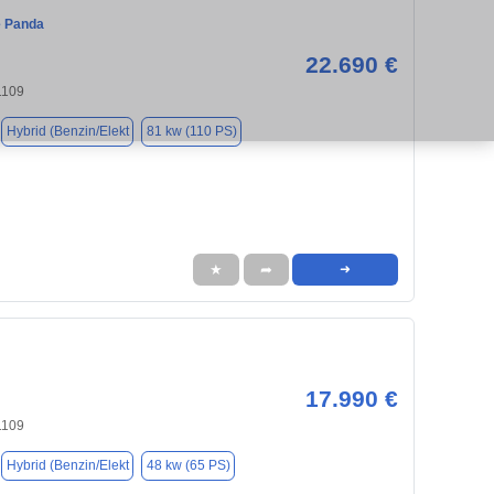
e Panda
22.690 €
1109
Hybrid (Benzin/Elekt
81 kw (110 PS)
★
➦
➜
17.990 €
1109
Hybrid (Benzin/Elekt
48 kw (65 PS)