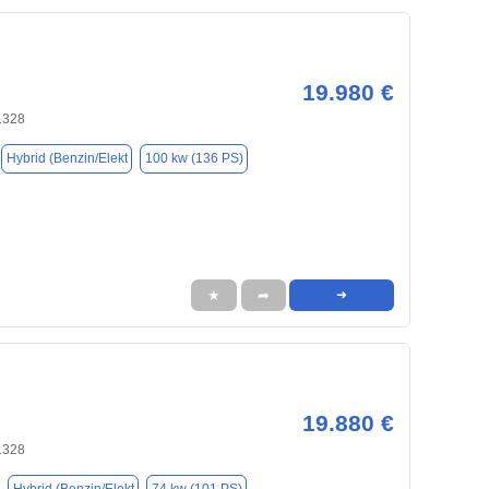
19.980 €
1328
Hybrid (Benzin/Elekt
100 kw (136 PS)
★
➦
➜
19.880 €
1328