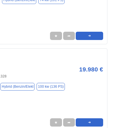
Hybrid (Benzin/Elekt
74 kw (101 PS)
★
➦
➜
19.980 €
1328
Hybrid (Benzin/Elekt
100 kw (136 PS)
★
➦
➜