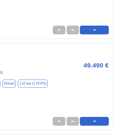
★
➦
➜
49.490 €
05
Diesel
132 kw (179 PS)
★
➦
➜