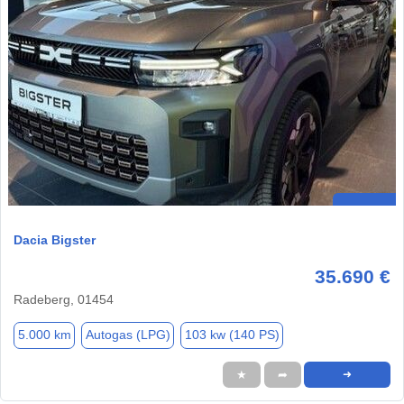
Dacia Bigster
35.690 €
Radeberg, 01454
5.000 km
Autogas (LPG)
103 kw (140 PS)
★
➦
➜