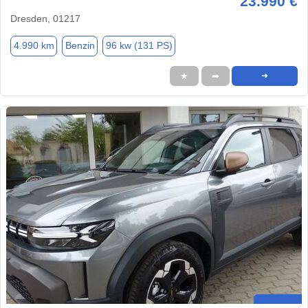
23.990 €
Dresden, 01217
4.990 km
Benzin
96 kw (131 PS)
★
➦
➜