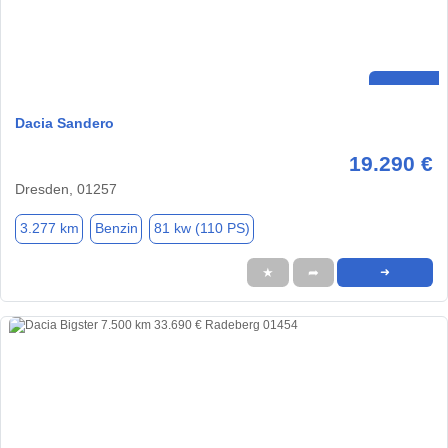
Dacia Sandero
19.290 €
Dresden, 01257
3.277 km
Benzin
81 kw (110 PS)
★
➦
➜