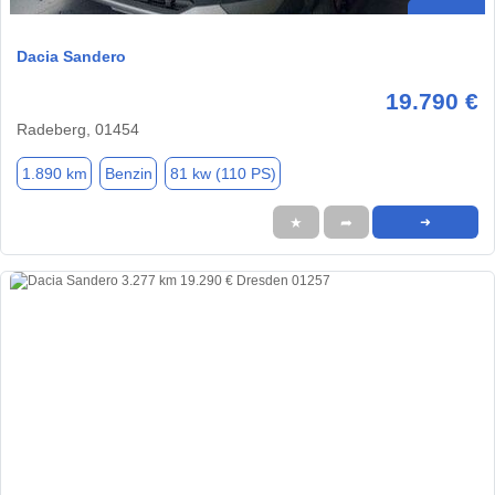
Dacia Sandero
19.790 €
Radeberg, 01454
1.890 km
Benzin
81 kw (110 PS)
★
➦
➜