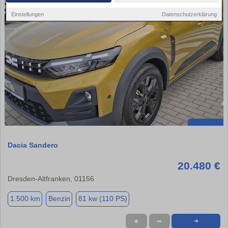
Einstellungen
Datenschutzerklärung
Dacia Sandero
20.480 €
Dresden-Altfranken, 01156
1.500 km
Benzin
81 kw (110 PS)
★
➦
➜