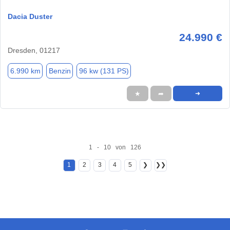
Dacia Duster
24.990 €
Dresden, 01217
6.990 km
Benzin
96 kw (131 PS)
★
➦
➜
1 - 10 von 126
1
2
3
4
5
❯
❯❯