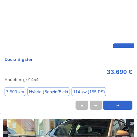
Dacia Bigster
33.690 €
Radeberg, 01454
7.500 km
Hybrid (Benzin/Elekt
114 kw (155 PS)
★
➦
➜