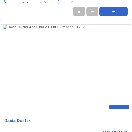
★
➦
➜
Dacia Duster