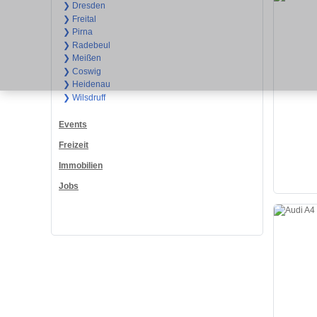
❯ Dresden
❯ Freital
❯ Pirna
❯ Radebeul
❯ Meißen
❯ Coswig
❯ Heidenau
❯ Wilsdruff
Events
Freizeit
Immobilien
Jobs