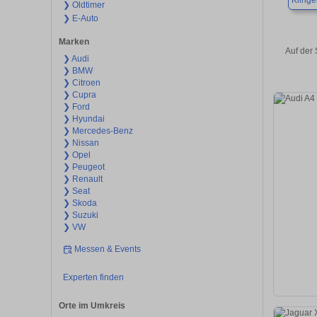
Kling
❯ Oldtimer
❯ E-Auto
Marken
Auf der
❯ Audi
❯ BMW
❯ Citroen
❯ Cupra
❯ Ford
❯ Hyundai
❯ Mercedes-Benz
❯ Nissan
❯ Opel
❯ Peugeot
❯ Renault
❯ Seat
❯ Skoda
❯ Suzuki
❯ VW
Messen & Events
Experten finden
Orte im Umkreis