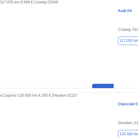
Audi A4
Coswig, 01
117.055 k
Chevrolet 
Dresden, 0
126.665 k