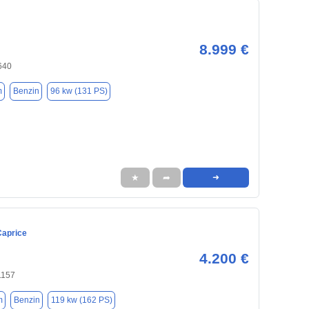
8.999 €
640
m
Benzin
96 kw (131 PS)
★
➦
➜
Caprice
4.200 €
1157
m
Benzin
119 kw (162 PS)