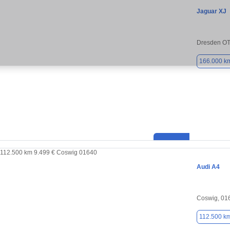
Jaguar XJ
Dresden OT
166.000 k
Audi A4
Coswig, 01
112.500 k