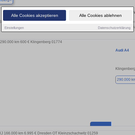
enberg
Ihr perfektes Autoangebot in Klingenberg – Gebrauc
Alle Cookies akzeptieren
Alle Cookies ablehnen
 Suche nach einem Gebrauchtwagen in Klingenberg? Ob Kleinwagen, SUV, Cabrio ode
Sie Ihr Auto kostenlos oder finden Sie Ihr nächstes Fahrz
Einstellungen
Datenschutzerklärung
Audi A4
Klingenber
290.000 k