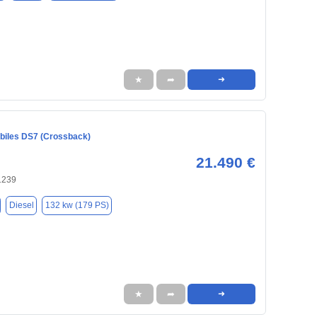
★
➦
➜
iles DS7 (Crossback)
21.490 €
1239
Diesel
132 kw (179 PS)
★
➦
➜