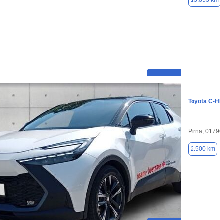
13.853 km
Toyota C-
Pirna, 0179
2.500 km