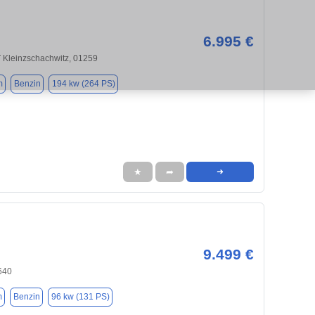
6.995 €
 Kleinzschachwitz, 01259
m
Benzin
194 kw (264 PS)
★
➦
➜
9.499 €
640
m
Benzin
96 kw (131 PS)