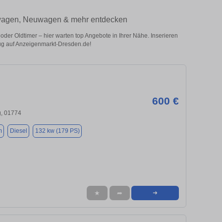
htwagen, Neuwagen & mehr entdecken
r Oldtimer – hier warten top Angebote in Ihrer Nähe. Inserieren
eug auf Anzeigenmarkt-Dresden.de!
600 €
g, 01774
m
Diesel
132 kw (179 PS)
★
➦
➜