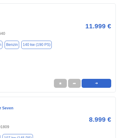
11.999 €
640
m
Benzin
140 kw (190 PS)
★
➦
➜
r Seven
8.999 €
01809