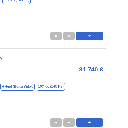
107 kw (145 PS)
★
➦
➜
HR
31.740 €
6
Hybrid (Benzin/Elekt
103 kw (140 PS)
★
➦
➜