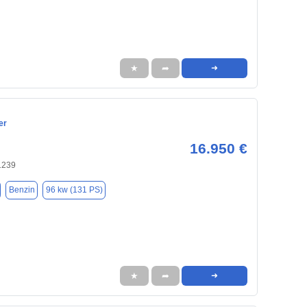
★
➦
➜
er
16.950 €
1239
Benzin
96 kw (131 PS)
★
➦
➜