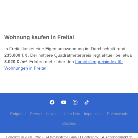
Wohnung kaufen in Freital
In Freital kostet eine Eigentumswohnung im Durchschnitt rund
235.000 € €
. Der mittlere Quadratmeterpreis liegt aktuell bei etwa
3.020 € /m²
. Erfahre mehr über den
Immobilienpreisindex für
Wohnungen in Freital
Ratgeber
Presse
Lokales
Über Uns
Impressum
Datenschutz
Cookies
Copyright © 2000 - 2026 | 1A Infosysteme GmbH | Content by: 1A-Anzeigenmarkt.de