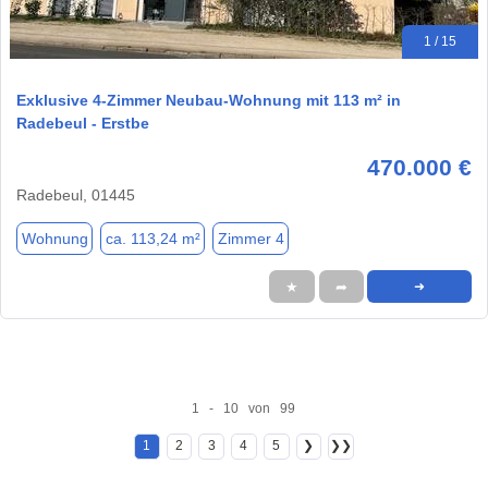
1 / 15
Exklusive 4-Zimmer Neubau-Wohnung mit 113 m² in
Radebeul - Erstbe
470.000 €
Radebeul, 01445
Wohnung
ca. 113,24 m²
Zimmer 4
★
➦
➜
1 - 10 von 99
1
2
3
4
5
❯
❯❯