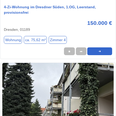
4-Zi-Wohnung im Dresdner Süden, 1.OG, Leerstand,
provisionsfrei
150.000 €
Dresden, 01189
Wohnung
ca. 75,62 m²
Zimmer 4
★
➦
➜