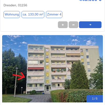
Dresden, 01156
Wohnung
ca. 133,00 m²
Zimmer 4
★
➦
➜
1 / 5