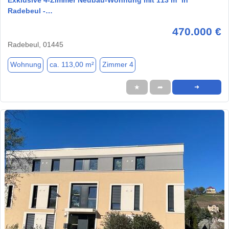
Radebeul -…
470.000 €
Radebeul, 01445
Wohnung
ca. 113,00 m²
Zimmer 4
★
➦
➜