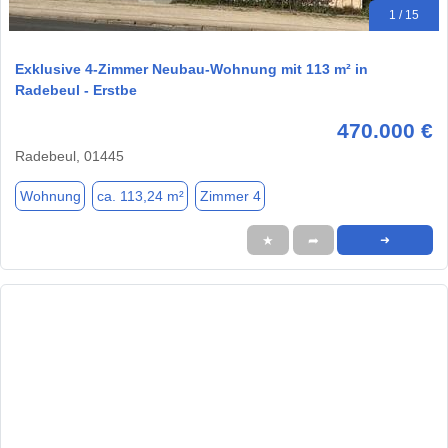
1 / 15
Exklusive 4-Zimmer Neubau-Wohnung mit 113 m² in
Radebeul - Erstbe
470.000 €
Radebeul, 01445
Wohnung
ca. 113,24 m²
Zimmer 4
★
➦
➜