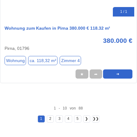
1 / 1
Wohnung zum Kaufen in Pirna 380.000 € 118.32 m²
380.000 €
Pirna, 01796
Wohnung
ca. 118,32 m²
Zimmer 4
★
➦
➜
1 - 10 von 88
1
2
3
4
5
❯
❯❯