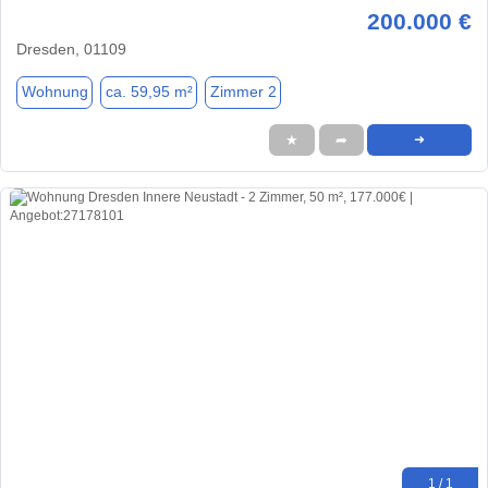
200.000 €
Dresden, 01109
Wohnung
ca. 59,95 m²
Zimmer 2
★
➦
➜
1 / 1