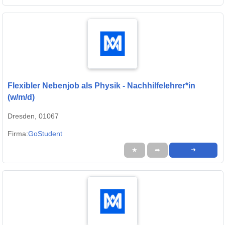
Flexibler Nebenjob als Physik - Nachhilfelehrer*in
(w/m/d)
Dresden, 01067
Firma:
GoStudent
★
➦
➜