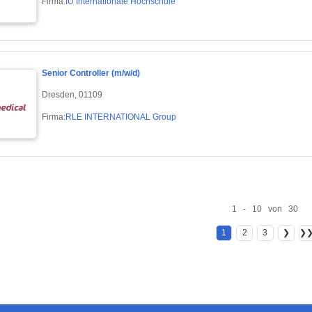
Firma:
IU Internationale Hochschule
Senior Controller (m/w/d)
Dresden, 01109
Firma:
RLE INTERNATIONAL Group
1 - 10 von 30
1
2
3
❯
❯