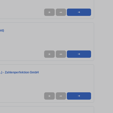
★
➦
➜
/d)
★
➦
➜
A.) - Zahlenperfektion GmbH
★
➦
➜