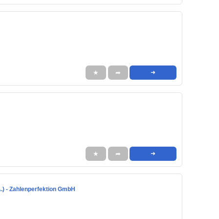
★
➦
➜
★
➦
➜
A.) - Zahlenperfektion GmbH