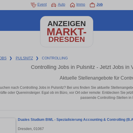
Event
Auto
Immo
Job
ANZEIGEN
MARKT-
DRESDEN
OBS
❯
PULSNITZ
❯
CONTROLLING
Controlling Jobs in Pulsnitz - Jetzt Jobs in 
Aktuelle Stellenangebote für Contro
uchen nach Controlling Jobs in Pulsnitz? Bei uns finden Sie aktuelle Stellenangebote
äfte oder Quereinsteiger. Egal ob im Büro, vor Ort oder remote: Entdecken Sie jet
passende Controlling-Stellen in 
Duales Studium BWL - Spezialisierung Accounting & Controlling (B.
Dresden, 01067