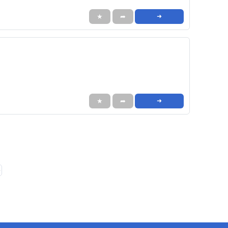
★
➦
➜
★
➦
➜
❯