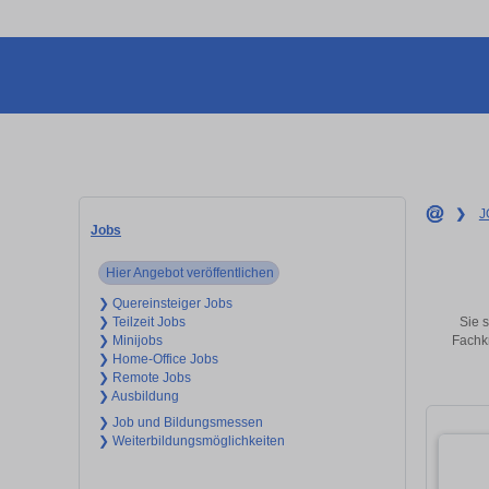
❯
J
Jobs
Hier Angebot veröffentlichen
❯ Quereinsteiger Jobs
Sie s
❯ Teilzeit Jobs
Fachkr
❯ Minijobs
❯ Home-Office Jobs
❯ Remote Jobs
❯ Ausbildung
❯ Job und Bildungsmessen
❯ Weiterbildungsmöglichkeiten