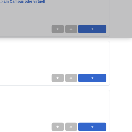
.) am Campus oder virtuell
★
➦
➜
★
➦
➜
★
➦
➜