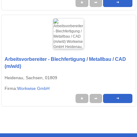
★
➦
➜
Arbeitsvorbereiter - Blechfertigung / Metallbau / CAD
(m/w/d)
Heidenau, Sachsen, 01809
Firma:
Workwise GmbH
★
➦
➜