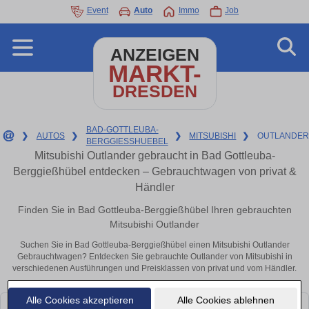
Event
Auto
Immo
Job
ANZEIGEN
MARKT-
DRESDEN
BAD-GOTTLEUBA-
❯
AUTOS
❯
❯
MITSUBISHI
❯
OUTLANDE
BERGGIESSHUEBEL
Mitsubishi Outlander gebraucht in Bad Gottleuba-
Berggießhübel entdecken – Gebrauchtwagen von privat &
Händler
Finden Sie in Bad Gottleuba-Berggießhübel Ihren gebrauchten
Mitsubishi Outlander
Suchen Sie in Bad Gottleuba-Berggießhübel einen Mitsubishi Outlander
Gebrauchtwagen? Entdecken Sie gebrauchte Outlander von Mitsubishi in
verschiedenen Ausführungen und Preisklassen von privat und vom Händler.
Alle Cookies akzeptieren
Alle Cookies ablehnen
Leider konnten wir derzeit keine passenden Autos finden. Schauen Sie