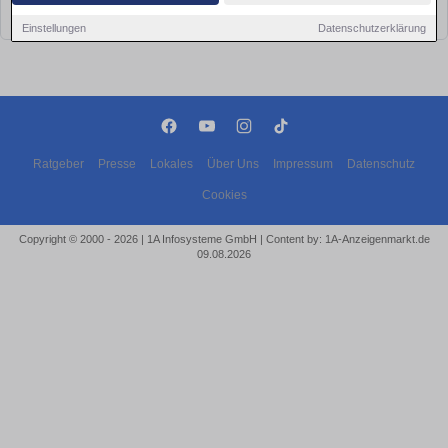
bald wieder vorbei!
Einstellungen
Datenschutzerklärung
Ratgeber
Presse
Lokales
Über Uns
Impressum
Datenschutz
Cookies
Copyright © 2000 - 2026 | 1A Infosysteme GmbH | Content by: 1A-Anzeigenmarkt.de
09.08.2026