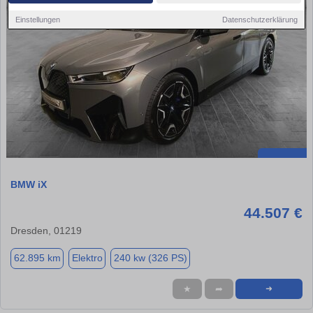
Einstellungen
Datenschutzerklärung
BMW iX
44.507 €
Dresden, 01219
62.895 km
Elektro
240 kw (326 PS)
★
➦
➜