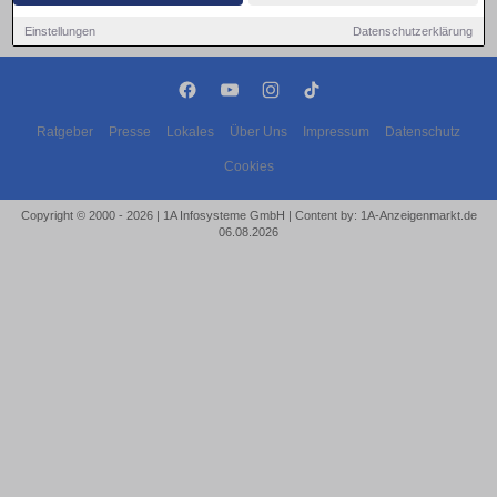
Einstellungen
Datenschutzerklärung
Ratgeber
Presse
Lokales
Über Uns
Impressum
Datenschutz
Cookies
Copyright © 2000 - 2026 | 1A Infosysteme GmbH | Content by: 1A-Anzeigenmarkt.de
06.08.2026