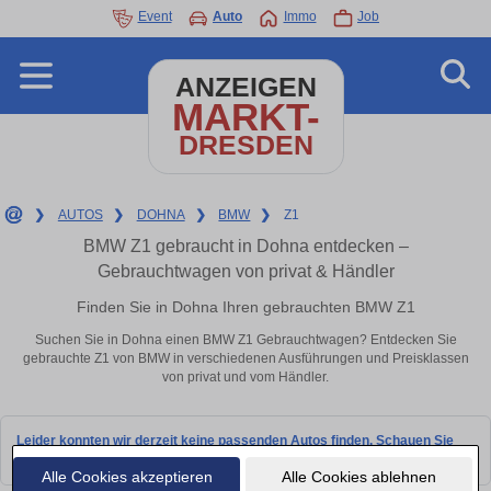
Event
Auto
Immo
Job
ANZEIGEN
MARKT-
DRESDEN
❯
AUTOS
❯
DOHNA
❯
BMW
❯
Z1
BMW Z1 gebraucht in Dohna entdecken –
Gebrauchtwagen von privat & Händler
Finden Sie in Dohna Ihren gebrauchten BMW Z1
Suchen Sie in Dohna einen BMW Z1 Gebrauchtwagen? Entdecken Sie
gebrauchte Z1 von BMW in verschiedenen Ausführungen und Preisklassen
von privat und vom Händler.
Leider konnten wir derzeit keine passenden Autos finden. Schauen Sie
bald wieder vorbei!
Alle Cookies akzeptieren
Alle Cookies ablehnen