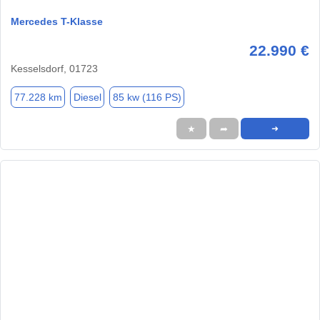
Mercedes T-Klasse
22.990 €
Kesselsdorf, 01723
77.228 km
Diesel
85 kw (116 PS)
★
➦
➜