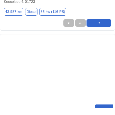
Kesselsdorf, 01723
43.987 km
Diesel
85 kw (116 PS)
★
➦
➜