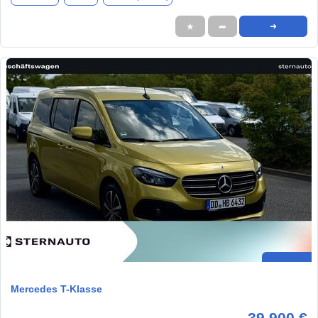
★
➦
➜
Mercedes T-Klasse
39.900 €