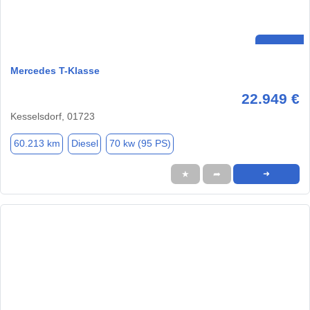
Mercedes T-Klasse
22.949 €
Kesselsdorf, 01723
60.213 km
Diesel
70 kw (95 PS)
★
➦
➜