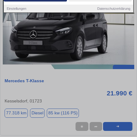
Einstellungen
Datenschutzerklärung
Mercedes T-Klasse
21.990 €
Kesselsdorf, 01723
77.318 km
Diesel
85 kw (116 PS)
★
➦
➜