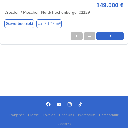
149.000 €
Dresden / Pieschen-Nord/Trachenberge, 01129
Gewerbeobjekt
ca. 78,77 m²
★
➦
➜
Ratgeber
Presse
Lokales
Über Uns
Impressum
Datenschutz
Cookies