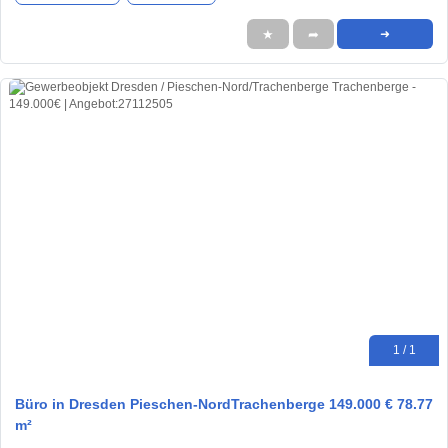
★
➦
➜
1 / 1
Büro in Dresden Pieschen-NordTrachenberge 149.000 € 78.77
m²