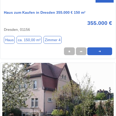
Haus zum Kaufen in Dresden 355.000 € 150 m²
355.000 €
Dresden, 01156
Haus
ca. 150,00 m²
Zimmer 4
★
➦
➜