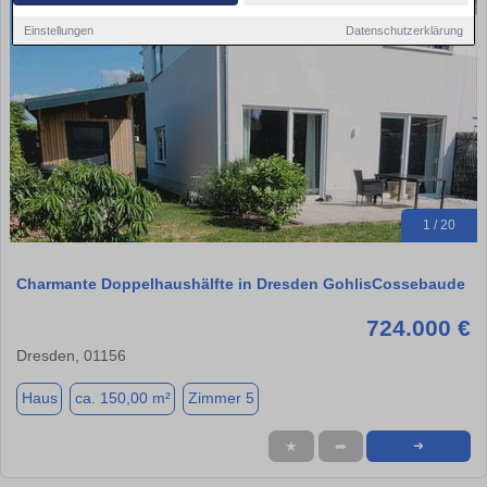
Einstellungen
Datenschutzerklärung
1 / 20
Charmante Doppelhaushälfte in Dresden GohlisCossebaude
724.000 €
Dresden, 01156
Haus
ca. 150,00 m²
Zimmer 5
★
➦
➜