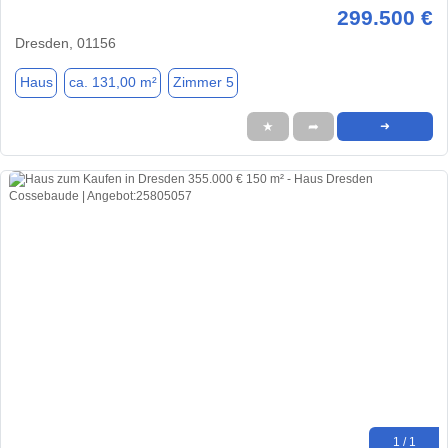
299.500 €
Dresden, 01156
Haus
ca. 131,00 m²
Zimmer 5
★
➦
➜
1 / 1