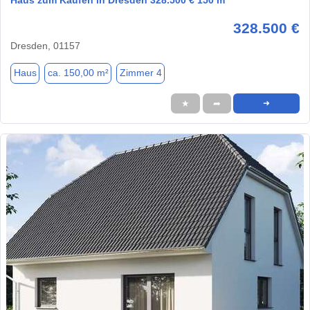
328.500 €
Dresden, 01157
Haus
ca. 150,00 m²
Zimmer 4
★
➦
➜