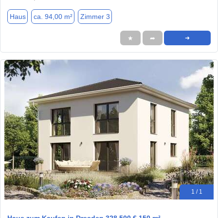
Haus
ca. 94,00 m²
Zimmer 3
★
➦
➜
1 / 1
Haus zum Kaufen in Dresden 328.500 € 150 m²