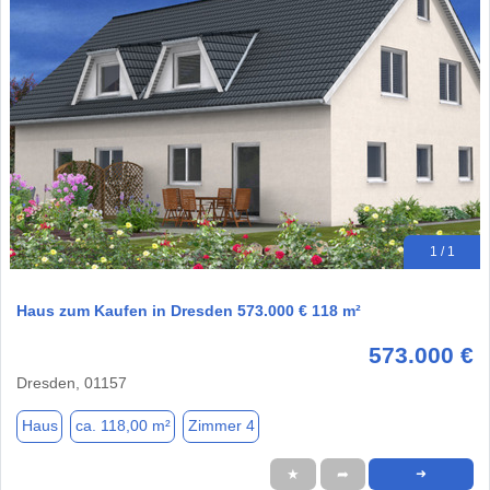
1 / 1
Haus zum Kaufen in Dresden 573.000 € 118 m²
573.000 €
Dresden, 01157
Haus
ca. 118,00 m²
Zimmer 4
★
➦
➜