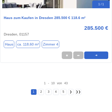
1 / 1
Haus zum Kaufen in Dresden 285.500 € 118.6 m²
285.500 €
Dresden, 01157
Haus
ca. 118,60 m²
Zimmer 4
★
➦
➜
1 - 10 von 43
1
2
3
4
5
❯
❯❯