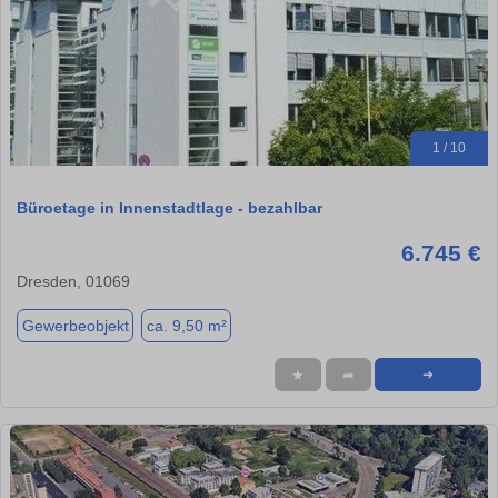
1 / 10
Büroetage in Innenstadtlage - bezahlbar
6.745 €
Dresden, 01069
Gewerbeobjekt
ca. 9,50 m²
★
➦
➜