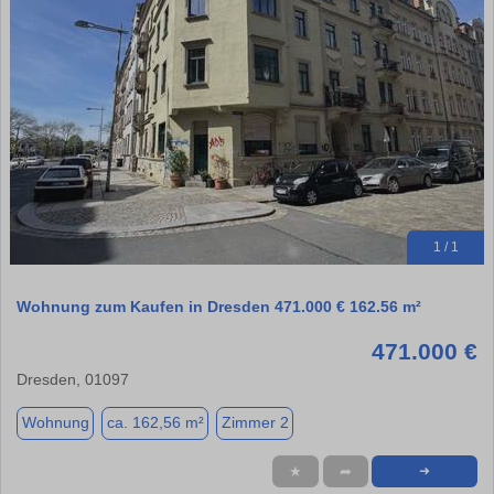
1 / 1
Wohnung zum Kaufen in Dresden 471.000 € 162.56 m²
471.000 €
Dresden, 01097
Wohnung
ca. 162,56 m²
Zimmer 2
★
➦
➜