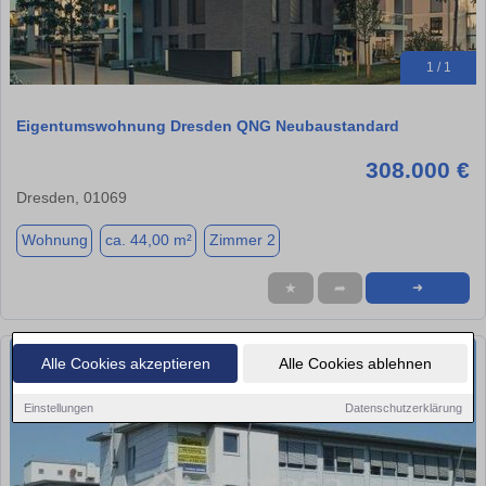
1 / 1
Eigentumswohnung Dresden QNG Neubaustandard
308.000 €
Dresden, 01069
Wohnung
ca. 44,00 m²
Zimmer 2
★
➦
➜
Alle Cookies akzeptieren
Alle Cookies ablehnen
Einstellungen
Datenschutzerklärung