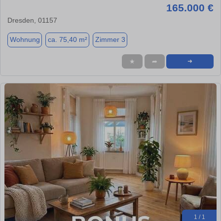
165.000 €
Dresden, 01157
Wohnung
ca. 75,40 m²
Zimmer 3
★
➦
➜
1 / 1