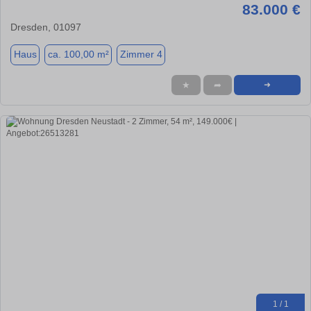
83.000 €
Dresden, 01097
Haus
ca. 100,00 m²
Zimmer 4
★
➦
➜
1 / 1