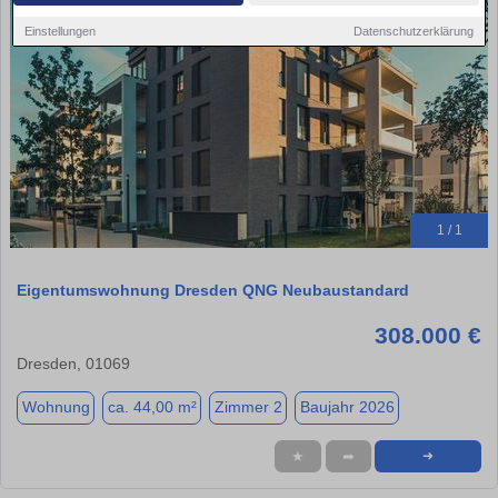
Einstellungen
Datenschutzerklärung
1 / 1
Eigentumswohnung Dresden QNG Neubaustandard
308.000 €
Dresden, 01069
Wohnung
ca. 44,00 m²
Zimmer 2
Baujahr 2026
★
➦
➜