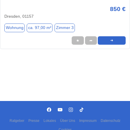
850 €
Dresden, 01157
Wohnung
ca. 97,00 m²
Zimmer 3
★
➦
➜
Ratgeber
Presse
Lokales
Über Uns
Impressum
Datenschutz
Cookies