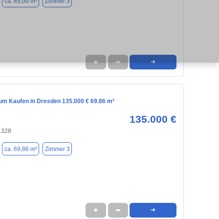
ca. 85,00 m²
Zimmer 3
★
➦
➜
m Kaufen in Dresden 135.000 € 69.86 m²
135.000 €
1328
ca. 69,86 m²
Zimmer 3
★
➦
➜