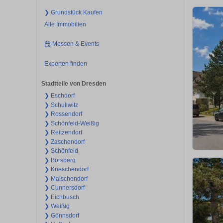
❯ Grundstück Kaufen
Alle Immobilien
Messen & Events
Experten finden
Stadtteile von Dresden
❯ Eschdorf
❯ Schullwitz
❯ Rossendorf
❯ Schönfeld-Weißig
❯ Reitzendorf
❯ Zaschendorf
❯ Schönfeld
❯ Borsberg
❯ Krieschendorf
❯ Malschendorf
❯ Cunnersdorf
❯ Eichbusch
❯ Weißig
❯ Gönnsdorf