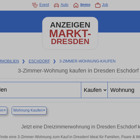
Event
Auto
Immo
Job
ANZEIGEN
MARKT-
DRESDEN
MMOBILIEN
❯
ESCHDORF
❯
3-ZIMMER-WOHNUNG-KAUFEN
3-Zimmer-Wohnung kaufen in Dresden Eschdorf –
×
×
en
Wohnung Kaufen
Jetzt eine Dreizimmerwohnung in Dresden Eschdorf ka
Finde eine 3-Zimmer-Wohnung zum Kauf in Dresden! Ideal für Familien, Paare & W