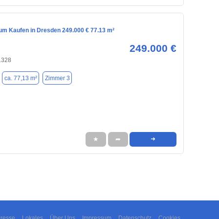
m Kaufen in Dresden 249.000 € 77.13 m²
249.000 €
1328
ca. 77,13 m²
Zimmer 3
★
➦
➜
resse
Lokales
Über Uns
Impressum
Datenschutz
Cookies