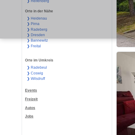
❯ Helfenberg
Orte in der Nähe
❯ Heidenau
❯ Pirna
❯ Radeberg
❯ Dresden
❯ Bannewitz
❯ Freital
Orte im Umkreis
❯ Radebeul
❯ Coswig
❯ Wilsdruff
Events
Freizeit
Autos
Jobs