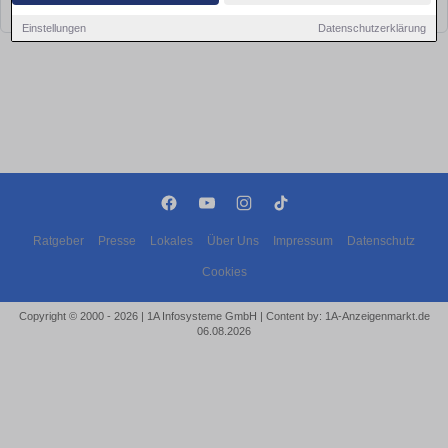
bald wieder vorbei!
Einstellungen
Datenschutzerklärung
Ratgeber
Presse
Lokales
Über Uns
Impressum
Datenschutz
Cookies
Copyright © 2000 - 2026 | 1A Infosysteme GmbH | Content by: 1A-Anzeigenmarkt.de
06.08.2026