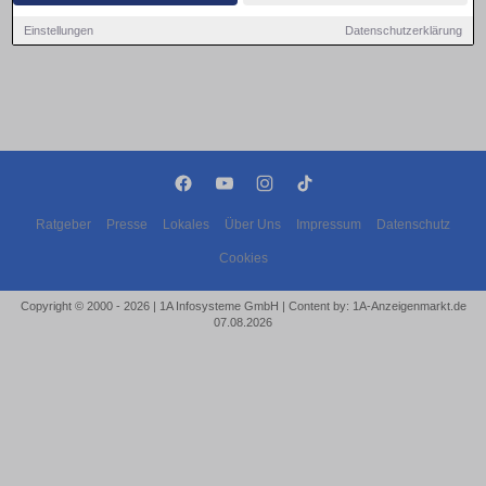
Einstellungen
Datenschutzerklärung
Ratgeber
Presse
Lokales
Über Uns
Impressum
Datenschutz
Cookies
Copyright © 2000 - 2026 | 1A Infosysteme GmbH | Content by: 1A-Anzeigenmarkt.de
07.08.2026