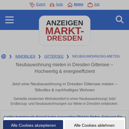
Event
Auto
Immo
Job
ANZEIGEN
MARKT-
DRESDEN
❯
IMMOBILIEN
❯
GITTERSEE
❯
NEUBAUWOHNUNG-MIETEN
Neubauwohnung mieten in Dresden Gittersee –
Hochwertig & energieeffizient
Jetzt eine Neubauwohnung in Dresden Gittersee mieten –
Stilvolles & nachhaltiges Wohnen
Genieße modernen Wohnkomfort in einer Neubauwohnung! Jetzt
Erstbezug- und Neubauwohnungen zur Miete in Dresden entdecken.
Leider konnten wir derzeit keine passenden Objekte finden. Schauen Sie
bald wieder vorbei!
Alle Cookies akzeptieren
Alle Cookies ablehnen