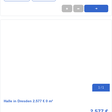
★
➦
➜
1 / 1
Halle in Dresden 2.577 € 0 m²
2.577 €