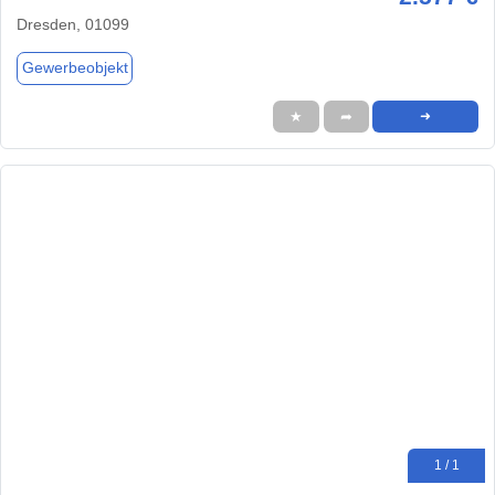
Dresden, 01099
Gewerbeobjekt
★
➦
➜
1 / 1