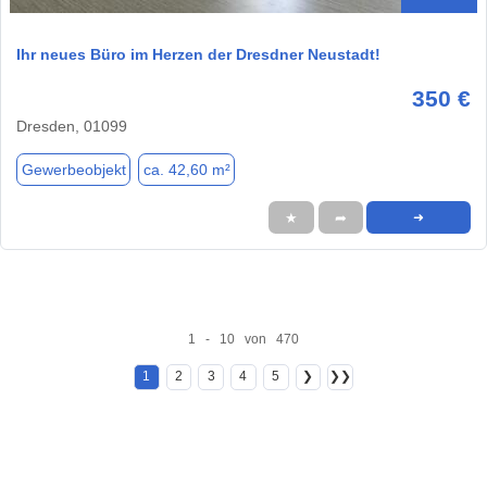
Ihr neues Büro im Herzen der Dresdner Neustadt!
350 €
Dresden, 01099
Gewerbeobjekt
ca. 42,60 m²
★
➦
➜
1 - 10 von 470
1
2
3
4
5
❯
❯❯