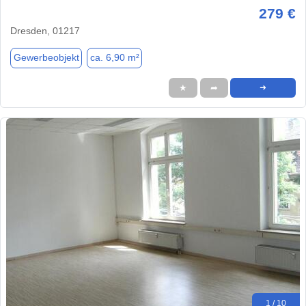
279 €
Dresden, 01217
Gewerbeobjekt
ca. 6,90 m²
★
➦
➜
1 / 10