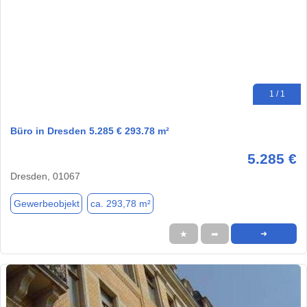
1 / 1
Büro in Dresden 5.285 € 293.78 m²
5.285 €
Dresden, 01067
Gewerbeobjekt
ca. 293,78 m²
★
➦
➜