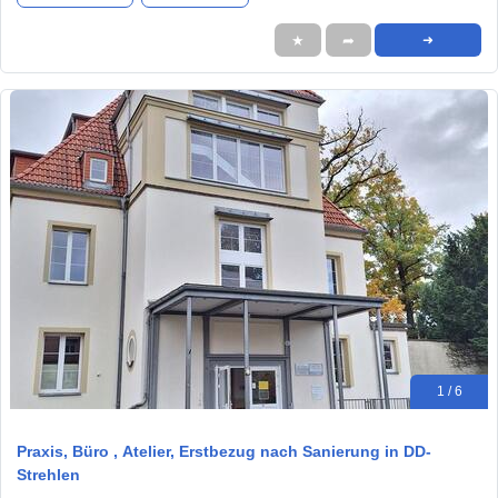
★
➦
➜
1 / 6
Praxis, Büro , Atelier, Erstbezug nach Sanierung in DD-
Strehlen