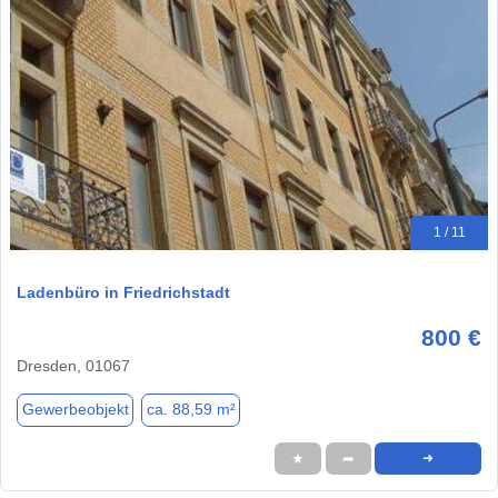
1 / 11
Ladenbüro in Friedrichstadt
800 €
Dresden, 01067
Gewerbeobjekt
ca. 88,59 m²
★
➦
➜