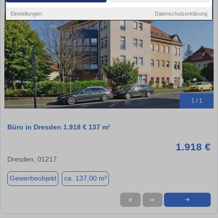
Einstellungen
Datenschutzerklärung
1 / 1
Büro in Dresden 1.918 € 137 m²
1.918 €
Dresden, 01217
Gewerbeobjekt
ca. 137,00 m²
★
➦
➜