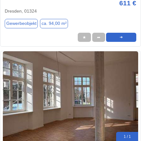
611 €
Dresden, 01324
Gewerbeobjekt
ca. 94,00 m²
★
➦
➜
1 / 1