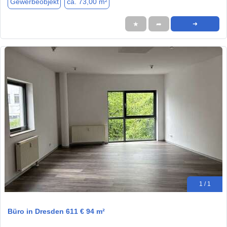
Gewerbeobjekt
ca. 73,00 m²
★
➦
➜
1 / 1
Büro in Dresden 611 € 94 m²