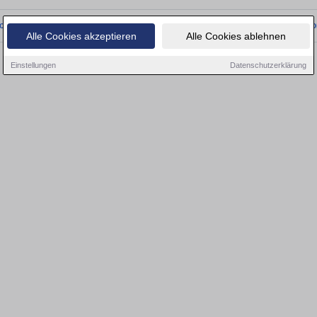
onnten wir derzeit keine passenden Objekte finden. Schauen Sie bald wieder vo
Alle Cookies akzeptieren
Alle Cookies ablehnen
Einstellungen
Datenschutzerklärung