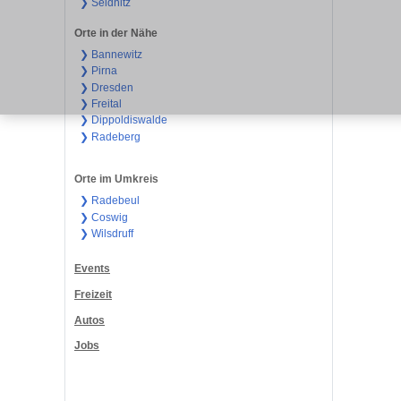
❯ Seidnitz
Orte in der Nähe
❯ Bannewitz
❯ Pirna
❯ Dresden
❯ Freital
❯ Dippoldiswalde
❯ Radeberg
Orte im Umkreis
❯ Radebeul
❯ Coswig
❯ Wilsdruff
Events
Freizeit
Autos
Jobs