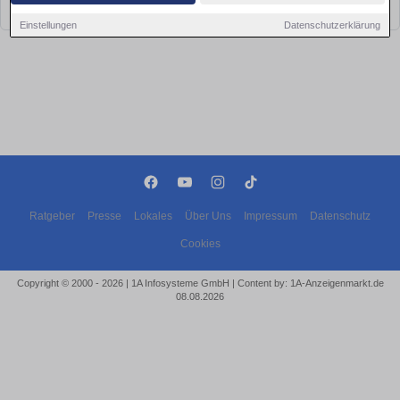
bald wieder vorbei!
Einstellungen
Datenschutzerklärung
Ratgeber
Presse
Lokales
Über Uns
Impressum
Datenschutz
Cookies
Copyright © 2000 - 2026 | 1A Infosysteme GmbH | Content by: 1A-Anzeigenmarkt.de
08.08.2026