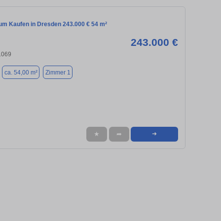
m Kaufen in Dresden 243.000 € 54 m²
243.000 €
1069
ca. 54,00 m²
Zimmer 1
★
➦
➜