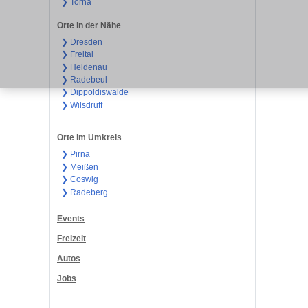
❯ Torna
Orte in der Nähe
❯ Dresden
❯ Freital
❯ Heidenau
❯ Radebeul
❯ Dippoldiswalde
❯ Wilsdruff
Orte im Umkreis
❯ Pirna
❯ Meißen
❯ Coswig
❯ Radeberg
Events
Freizeit
Autos
Jobs