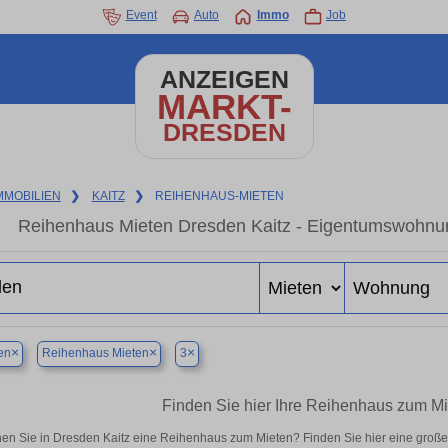
Event
Auto
Immo
Job
ANZEIGEN
MARKT-
DRESDEN
MMOBILIEN
❯
KAITZ
❯
REIHENHAUS-MIETEN
Reihenhaus Mieten Dresden Kaitz - Eigentumswohnung
×
×
×
en
Reihenhaus Mieten
3
Finden Sie hier Ihre Reihenhaus zum Mi
en Sie in Dresden Kaitz eine Reihenhaus zum Mieten? Finden Sie hier eine groß