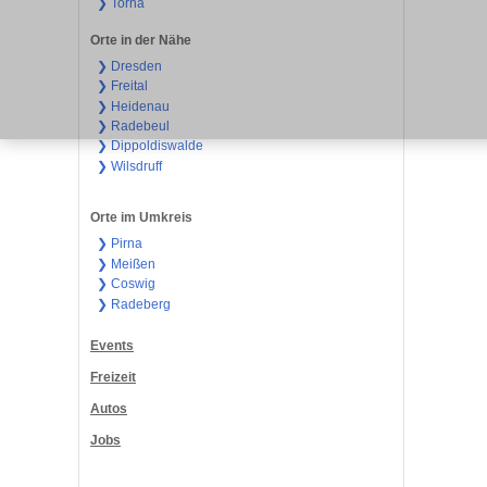
❯ Torna
Orte in der Nähe
❯ Dresden
❯ Freital
❯ Heidenau
❯ Radebeul
❯ Dippoldiswalde
❯ Wilsdruff
Orte im Umkreis
❯ Pirna
❯ Meißen
❯ Coswig
❯ Radeberg
Events
Freizeit
Autos
Jobs