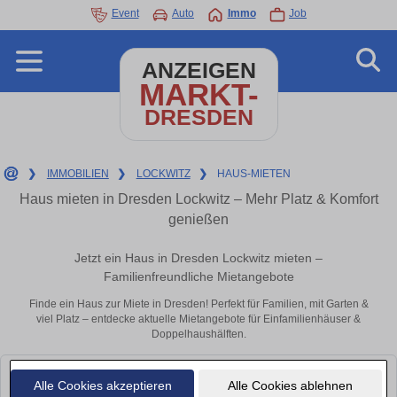
Event
Auto
Immo
Job
ANZEIGEN
MARKT-
DRESDEN
❯
IMMOBILIEN
❯
LOCKWITZ
❯
HAUS-MIETEN
Haus mieten in Dresden Lockwitz – Mehr Platz & Komfort
genießen
Jetzt ein Haus in Dresden Lockwitz mieten –
Familienfreundliche Mietangebote
Finde ein Haus zur Miete in Dresden! Perfekt für Familien, mit Garten &
viel Platz – entdecke aktuelle Mietangebote für Einfamilienhäuser &
Doppelhaushälften.
Leider konnten wir derzeit keine passenden Objekte finden. Schauen Sie
Alle Cookies akzeptieren
Alle Cookies ablehnen
bald wieder vorbei!