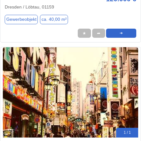
Dresden / Löbtau, 01159
Gewerbeobjekt
ca. 40,00 m²
★
➦
➜
1 / 1