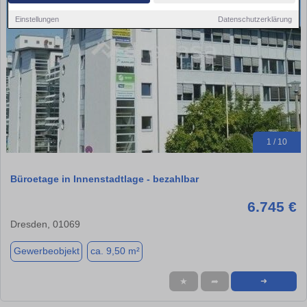
Einstellungen
Datenschutzerklärung
1 / 10
Büroetage in Innenstadtlage - bezahlbar
6.745 €
Dresden, 01069
Gewerbeobjekt
ca. 9,50 m²
★
➦
➜