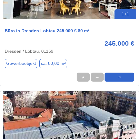
1 / 1
Büro in Dresden Löbtau 245.000 € 80 m²
245.000 €
Dresden / Löbtau, 01159
Gewerbeobjekt
ca. 80,00 m²
★
➦
➜