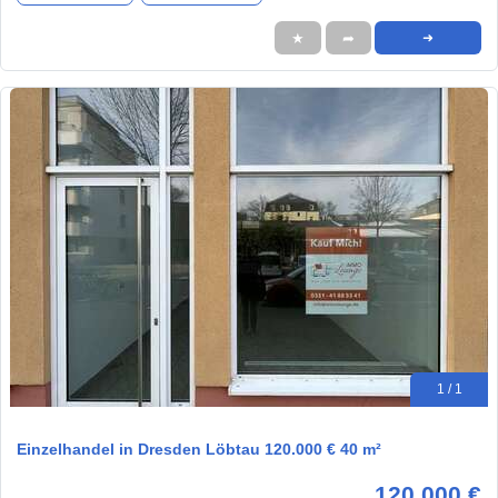
★
➦
➜
1 / 1
Einzelhandel in Dresden Löbtau 120.000 € 40 m²
120.000 €