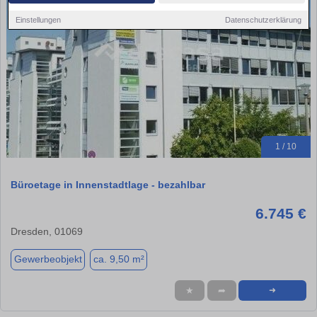
Einstellungen
Datenschutzerklärung
1 / 10
Büroetage in Innenstadtlage - bezahlbar
6.745 €
Dresden, 01069
Gewerbeobjekt
ca. 9,50 m²
★
➦
➜