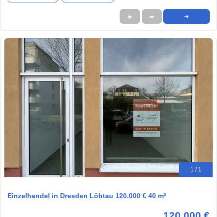
★
➦
➜
1 / 1
Einzelhandel in Dresden Löbtau 120.000 € 40 m²
120.000 €