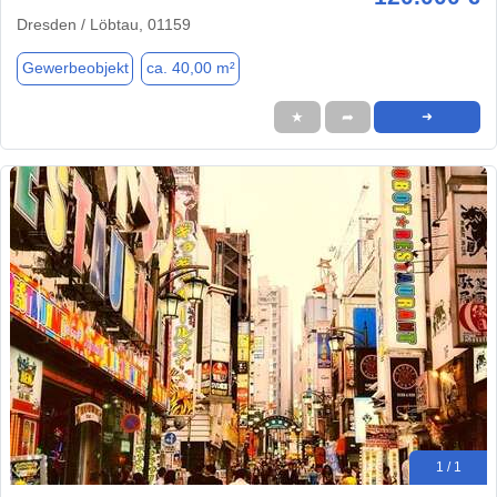
Dresden / Löbtau, 01159
Gewerbeobjekt
ca. 40,00 m²
★
➦
➜
1 / 1