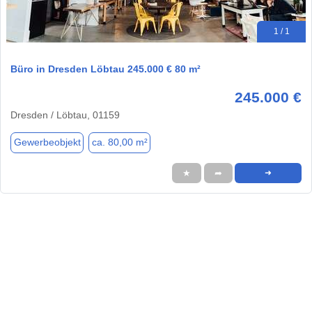
1 / 1
Büro in Dresden Löbtau 245.000 € 80 m²
245.000 €
Dresden / Löbtau, 01159
Gewerbeobjekt
ca. 80,00 m²
★
➦
➜