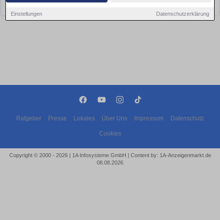
bald wieder vorbei!
Einstellungen
Datenschutzerklärung
Ratgeber
Presse
Lokales
Über Uns
Impressum
Datenschutz
Cookies
Copyright © 2000 - 2026 | 1A Infosysteme GmbH | Content by: 1A-Anzeigenmarkt.de
08.08.2026