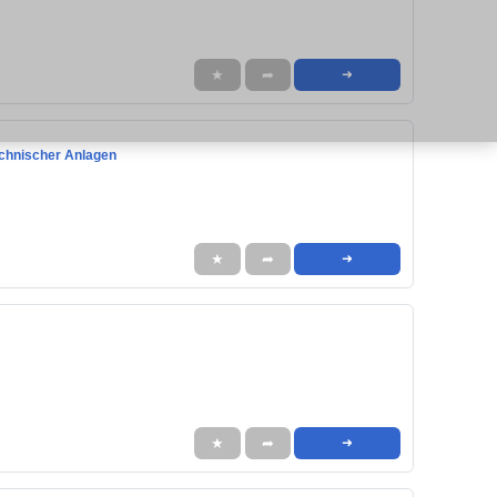
★
➦
➜
technischer Anlagen
★
➦
➜
★
➦
➜