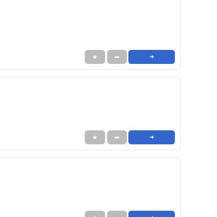
★
➦
➜
★
➦
➜