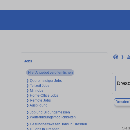
❯
J
Jobs
Hier Angebot veröffentlichen
❯ Quereinsteiger Jobs
❯ Teilzeit Jobs
❯ Minijobs
❯ Home-Office Jobs
❯ Remote Jobs
Dresden
❯ Ausbildung
❯ Job und Bildungsmessen
❯ Weiterbildungsmöglichkeiten
❯ Gesundheitswesen Jobs in Dresden
Sie s
❯ IT Jobs in Dresden