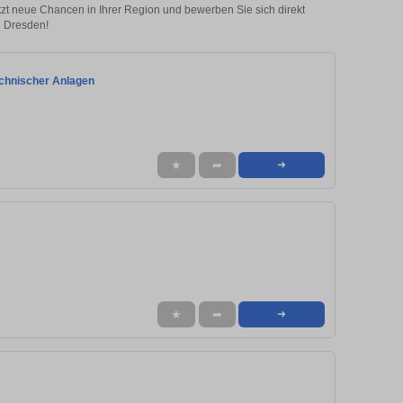
etzt neue Chancen in Ihrer Region und bewerben Sie sich direkt
n Dresden!
technischer Anlagen
★
➦
➜
★
➦
➜