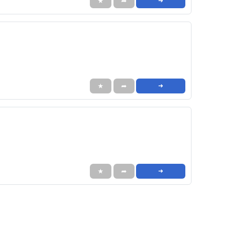
★
➦
➜
★
➦
➜
★
➦
➜