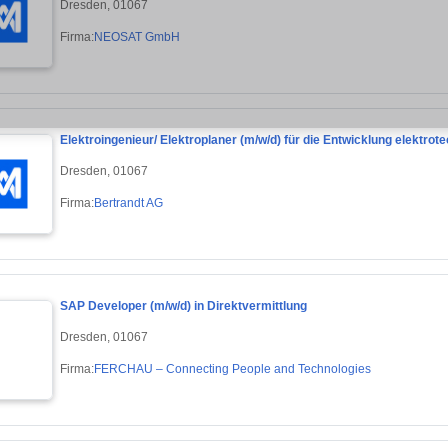
Dresden, 01067
Firma:
NEOSAT GmbH
Elektroingenieur/ Elektroplaner (m/w/d) für die Entwicklung elektro
Dresden, 01067
Firma:
Bertrandt AG
SAP Developer (m/w/d) in Direktvermittlung
Dresden, 01067
Firma:
FERCHAU – Connecting People and Technologies