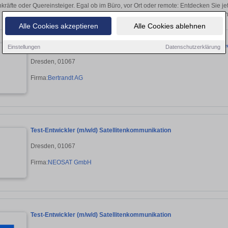
kräfte oder Quereinsteiger. Egal ob im Büro, vor Ort oder remote: Entdecken Sie j
auf passende Entwickler-Stellen i
Alle Cookies akzeptieren
Alle Cookies ablehnen
Elektroingenieur/ Elektroplaner (m/w/d) für die Entwicklung elektro
Einstellungen
Datenschutzerklärung
Dresden, 01067
Firma:
Bertrandt AG
Test-Entwickler (m/w/d) Satellitenkommunikation
Dresden, 01067
Firma:
NEOSAT GmbH
Test-Entwickler (m/w/d) Satellitenkommunikation