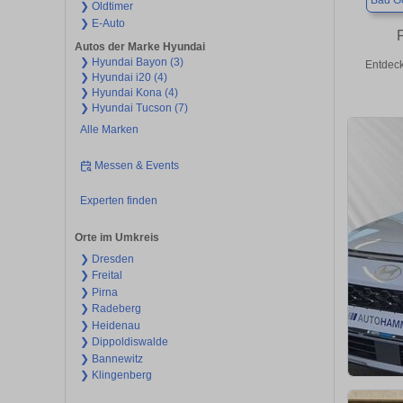
Bad Go
❯ Oldtimer
❯ E-Auto
Autos der Marke Hyundai
❯ Hyundai Bayon (3)
Entdeck
❯ Hyundai i20 (4)
❯ Hyundai Kona (4)
❯ Hyundai Tucson (7)
Alle Marken
Messen & Events
Experten finden
Orte im Umkreis
❯ Dresden
❯ Freital
❯ Pirna
❯ Radeberg
❯ Heidenau
❯ Dippoldiswalde
❯ Bannewitz
❯ Klingenberg