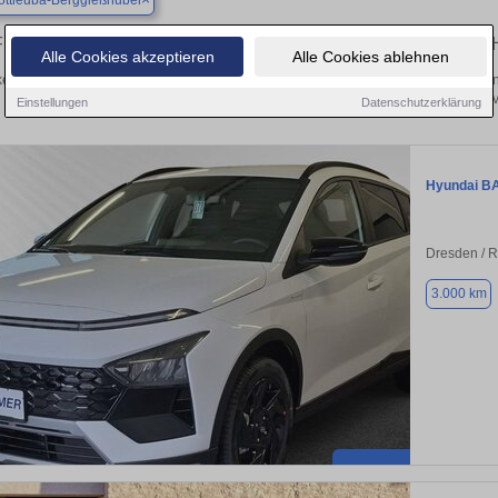
ttleuba-Berggießhübel
Finden Sie in Bad Gottleuba-Berggießhübel Ihren gebrauchten
Alle Cookies akzeptieren
Alle Cookies ablehnen
en Sie in Bad Gottleuba-Berggießhübel gebrauchte Hyundai Fahrzeuge. Von Klein
Gebrauchtwagen in Bad Gottleuba-Berggießhübel v
Einstellungen
Datenschutzerklärung
Hyundai B
Dresden / 
3.000 km