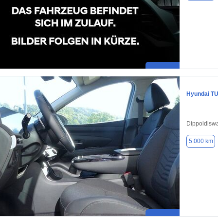
Hyundai T
Dippoldisw
5.000 km