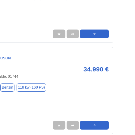
★
➦
➜
UCSON
34.990 €
alde, 01744
Benzin
118 kw (160 PS)
★
➦
➜