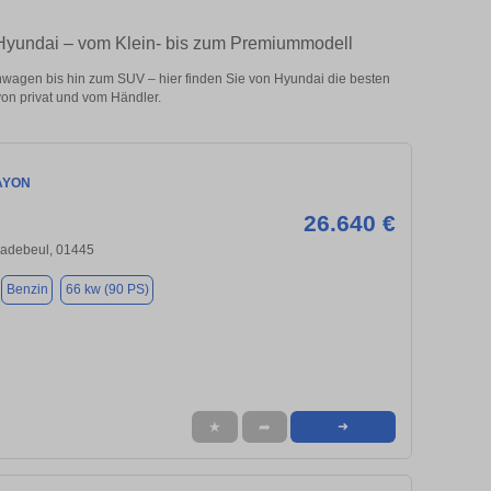
 Hyundai – vom Klein- bis zum Premiummodell
wagen bis hin zum SUV – hier finden Sie von Hyundai die besten
on privat und vom Händler.
AYON
26.640 €
Radebeul, 01445
Benzin
66 kw (90 PS)
★
➦
➜