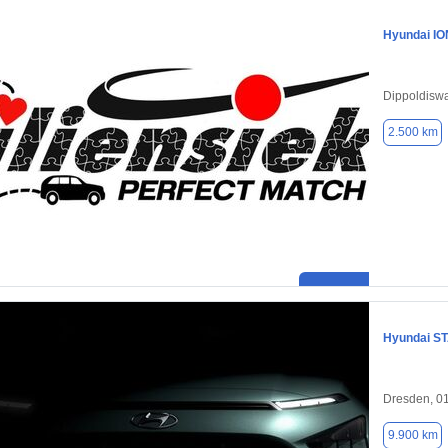
Hyundai IO
Dippoldisw
2.500 km
Hyundai S
Dresden, 0
9.900 km