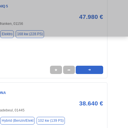
NIQ 5
47.980 €
franken, 01156
Elektro
168 kw (228 PS)
★
➦
➜
ONA
38.640 €
Radebeul, 01445
Hybrid (Benzin/Elekt
102 kw (139 PS)