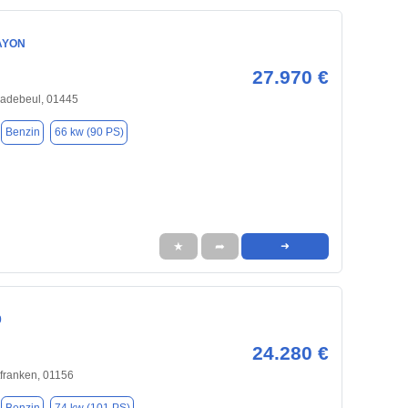
AYON
27.970 €
Radebeul, 01445
Benzin
66 kw (90 PS)
★
➦
➜
0
24.280 €
franken, 01156