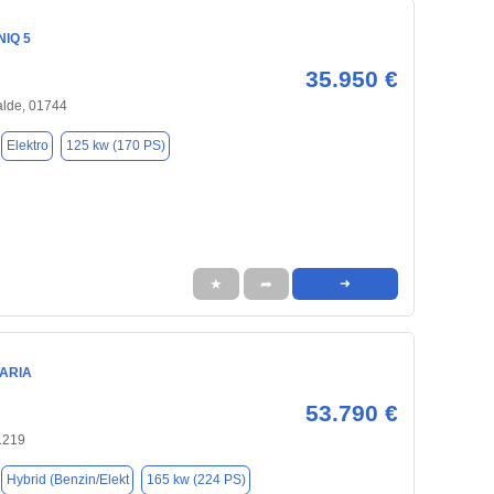
NIQ 5
35.950 €
alde, 01744
Elektro
125 kw (170 PS)
★
➦
➜
TARIA
53.790 €
1219
Hybrid (Benzin/Elekt
165 kw (224 PS)