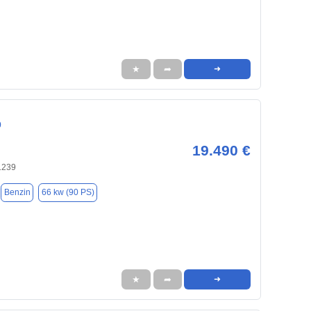
★
➦
➜
0
19.490 €
1239
Benzin
66 kw (90 PS)
★
➦
➜