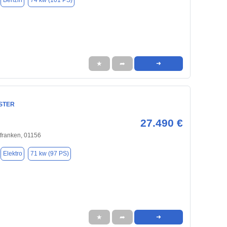
Benzin
74 kw (101 PS)
★
➦
➜
NSTER
27.490 €
franken, 01156
Elektro
71 kw (97 PS)
★
➦
➜