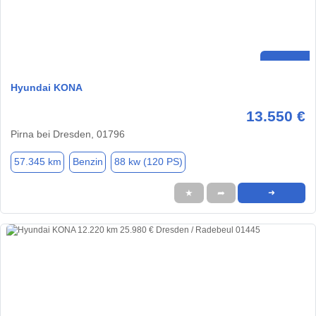
Hyundai KONA
13.550 €
Pirna bei Dresden, 01796
57.345 km
Benzin
88 kw (120 PS)
★
➦
➜