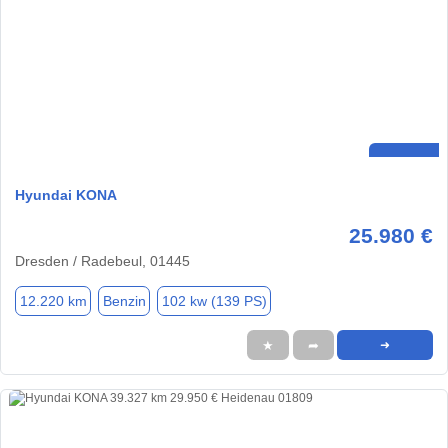
Hyundai KONA
25.980 €
Dresden / Radebeul, 01445
12.220 km
Benzin
102 kw (139 PS)
★
➦
➜