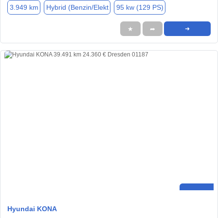
3.949 km
Hybrid (Benzin/Elekt
95 kw (129 PS)
★
➦
➜
Hyundai KONA