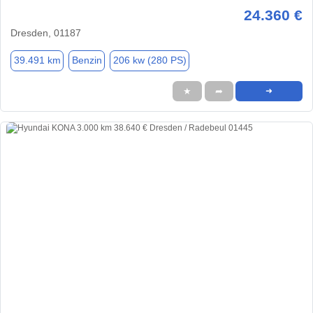
24.360 €
Dresden, 01187
39.491 km
Benzin
206 kw (280 PS)
★
➦
➜