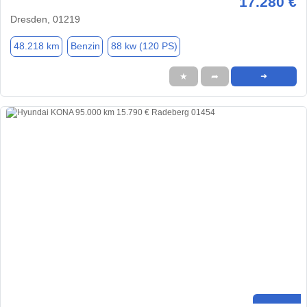
17.280 €
Dresden, 01219
48.218 km
Benzin
88 kw (120 PS)
★
➦
➜