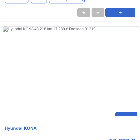
★
➦
➜
Hyundai KONA