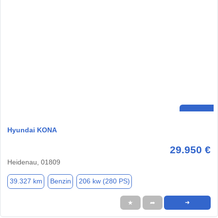
Hyundai KONA
29.950 €
Heidenau, 01809
39.327 km
Benzin
206 kw (280 PS)
★
➦
➜