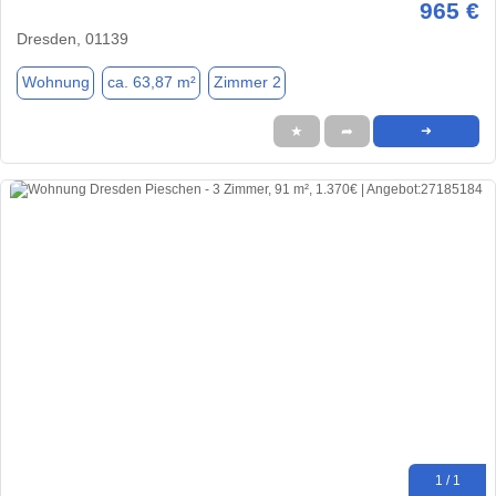
965 €
Dresden, 01139
Wohnung
ca. 63,87 m²
Zimmer 2
★
➦
➜
1 / 1