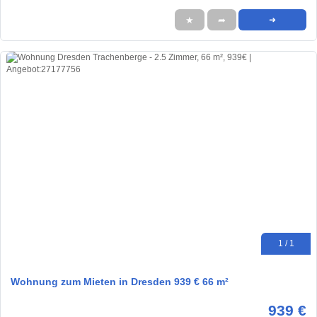
★
➦
➜
1 / 1
Wohnung zum Mieten in Dresden 939 € 66 m²
939 €