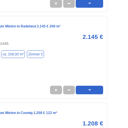
★
➦
➜
m Mieten in Radebeul 2.145 € 208 m²
2.145 €
01445
ca. 208,00 m²
Zimmer 5
★
➦
➜
m Mieten in Coswig 1.208 € 122 m²
1.208 €