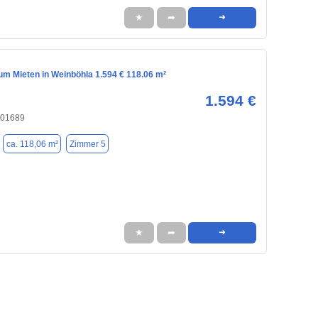
★
➦
➜
m Mieten in Weinböhla 1.594 € 118.06 m²
1.594 €
 01689
ca. 118,06 m²
Zimmer 5
★
➦
➜