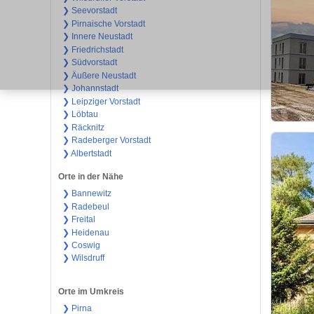
❯ Seevorstadt
❯ Pirnaische Vorstadt
❯ Innere Neustadt
❯ Friedrichstadt
❯ Südvorstadt
❯ Äußere Neustadt
❯ Johannstadt
❯ Leipziger Vorstadt
❯ Löbtau
❯ Räcknitz
❯ Radeberger Vorstadt
❯ Albertstadt
Orte in der Nähe
❯ Bannewitz
❯ Radebeul
❯ Freital
❯ Heidenau
❯ Coswig
❯ Wilsdruff
Orte im Umkreis
❯ Pirna