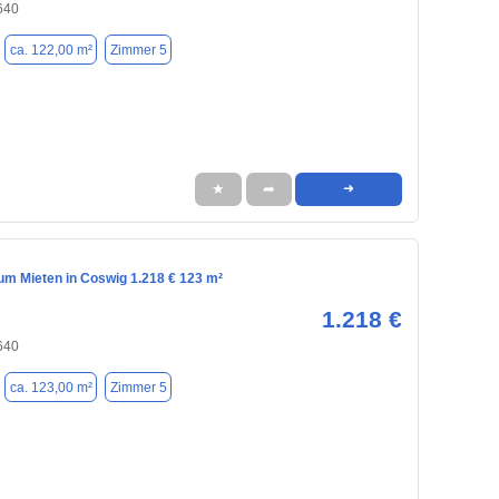
640
ca. 122,00 m²
Zimmer 5
★
➦
➜
m Mieten in Coswig 1.218 € 123 m²
1.218 €
640
ca. 123,00 m²
Zimmer 5