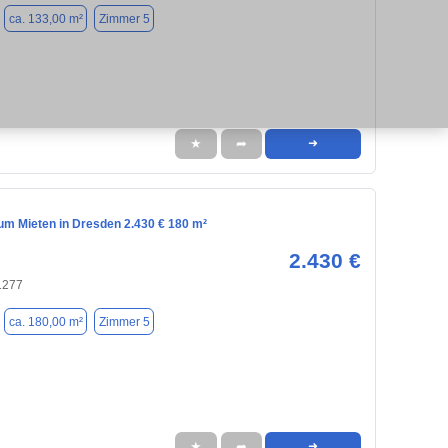
ca. 133,00 m²
Zimmer 5
★
➦
➜
m Mieten in Dresden 2.430 € 180 m²
2.430 €
1277
ca. 180,00 m²
Zimmer 5
★
➦
➜