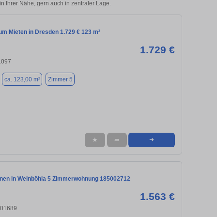
n Ihrer Nähe, gern auch in zentraler Lage.
m Mieten in Dresden 1.729 € 123 m²
1.729 €
1097
ca. 123,00 m²
Zimmer 5
★
➦
➜
ohnen in Weinböhla 5 Zimmerwohnung 185002712
1.563 €
 01689