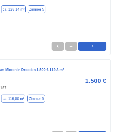
ca. 128,14 m²
Zimmer 5
★
➦
➜
m Mieten in Dresden 1.500 € 119.8 m²
1.500 €
1157
ca. 119,80 m²
Zimmer 5