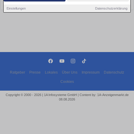
bald wieder vorbei!
Einstellungen
Datenschutzerklärung
Ratgeber
Presse
Lokales
Über Uns
Impressum
Datenschutz
Cookies
Copyright © 2000 - 2026 | 1A Infosysteme GmbH | Content by: 1A-Anzeigenmarkt.de
08.08.2026