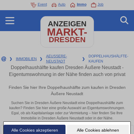
Event
Auto
Immo
Job
ANZEIGEN
MARKT-
DRESDEN
AEUSSERE-
DOPPELHAUSHÄLFTE-
❯
IMMOBILIEN
❯
❯
NEUSTADT
KAUFEN
Doppelhaushälfte kaufen Dresden Äußere Neustadt -
Eigentumswohnung in der Nähe finden auch von privat
Finden Sie hier Ihre Doppelhaushälfte zum kaufen in Dresden
Äußere Neustadt
Suchen Sie in Dresden Äußere Neustadt eine Doppelhaushälfte zum
kaufen? Finden Sie hier eine große Auswahl an Eigentumswohnungen.
Egal, ob als Kapitalanlage oder zur Vermietung – hier finden Sie Ihre
Immobilie in Dresden Äußere Neustadt oder in der Nähe.
Alle Cookies akzeptieren
Alle Cookies ablehnen
Leider konnten wir derzeit keine passenden Objekte finden. Schauen Sie