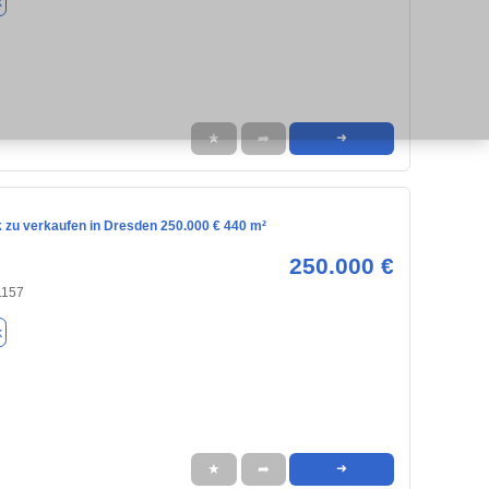
k
★
➦
➜
 zu verkaufen in Dresden 250.000 € 440 m²
250.000 €
1157
k
★
➦
➜