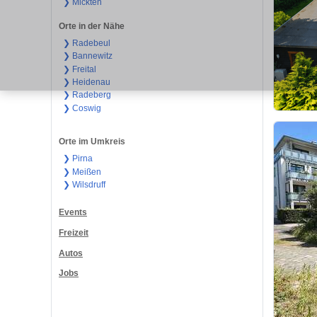
❯ Mickten
Orte in der Nähe
❯ Radebeul
❯ Bannewitz
❯ Freital
❯ Heidenau
❯ Radeberg
❯ Coswig
Orte im Umkreis
❯ Pirna
❯ Meißen
❯ Wilsdruff
Events
Freizeit
Autos
Jobs