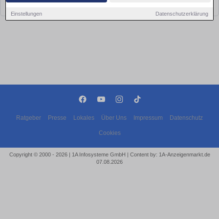
bald wieder vorbei!
Einstellungen
Datenschutzerklärung
Ratgeber
Presse
Lokales
Über Uns
Impressum
Datenschutz
Cookies
Copyright © 2000 - 2026 | 1A Infosysteme GmbH | Content by: 1A-Anzeigenmarkt.de
07.08.2026