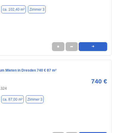
ca. 102,40 m²
Zimmer 3
★
➦
➜
m Mieten in Dresden 740 € 87 m²
740 €
1324
ca. 87,00 m²
Zimmer 3