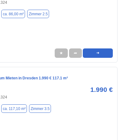
1324
ca. 86,00 m²
Zimmer 2.5
★
➦
➜
m Mieten in Dresden 1.990 € 117.1 m²
1.990 €
1324
ca. 117,10 m²
Zimmer 3.5