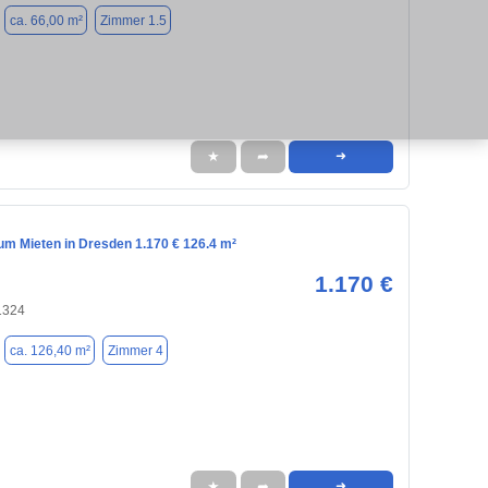
ca. 66,00 m²
Zimmer 1.5
★
➦
➜
m Mieten in Dresden 1.170 € 126.4 m²
1.170 €
1324
ca. 126,40 m²
Zimmer 4
★
➦
➜