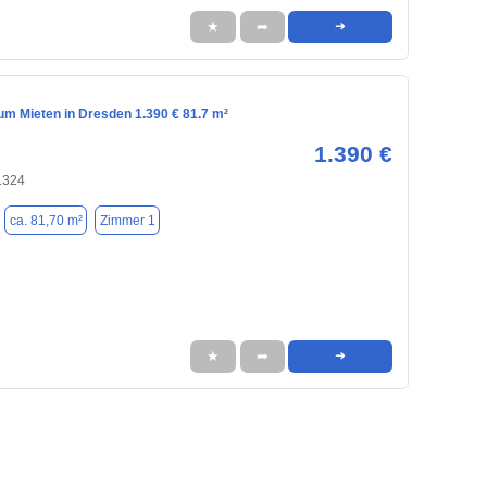
★
➦
➜
m Mieten in Dresden 1.390 € 81.7 m²
1.390 €
1324
ca. 81,70 m²
Zimmer 1
★
➦
➜