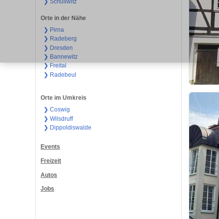
❯ Schullwitz
Orte in der Nähe
❯ Pirna
❯ Radeberg
❯ Dresden
❯ Bannewitz
❯ Freital
❯ Radebeul
Orte im Umkreis
❯ Coswig
❯ Wilsdruff
❯ Dippoldiswalde
Events
Freizeit
Autos
Jobs