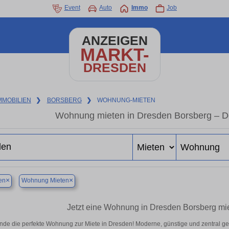
Event
Auto
Immo
Job
ANZEIGEN
MARKT-
DRESDEN
MMOBILIEN
❯
BORSBERG
❯
WOHNUNG-MIETEN
Wohnung mieten in Dresden Borsberg – D
×
×
en
Wohnung Mieten
Jetzt eine Wohnung in Dresden Borsberg mie
inde die perfekte Wohnung zur Miete in Dresden! Moderne, günstige und zentral ge