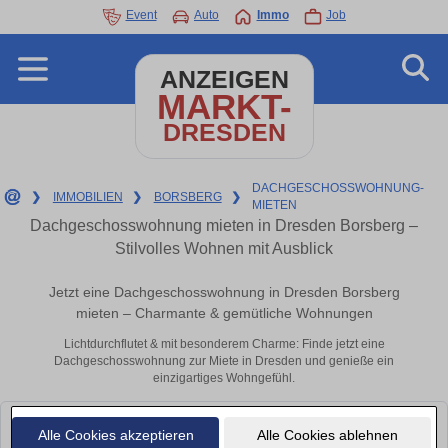
Event
Auto
Immo
Job
ANZEIGEN
MARKT-
DRESDEN
DACHGESCHOSSWOHNUNG-
❯
IMMOBILIEN
❯
BORSBERG
❯
MIETEN
Dachgeschosswohnung mieten in Dresden Borsberg –
Stilvolles Wohnen mit Ausblick
Jetzt eine Dachgeschosswohnung in Dresden Borsberg
mieten – Charmante & gemütliche Wohnungen
Lichtdurchflutet & mit besonderem Charme: Finde jetzt eine
Dachgeschosswohnung zur Miete in Dresden und genieße ein
einzigartiges Wohngefühl.
Leider konnten wir derzeit keine passenden Objekte finden. Schauen Sie
Alle Cookies akzeptieren
Alle Cookies ablehnen
bald wieder vorbei!