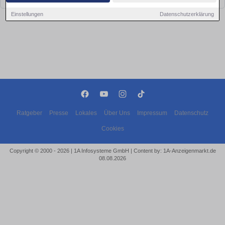
Einstellungen
Datenschutzerklärung
Ratgeber
Presse
Lokales
Über Uns
Impressum
Datenschutz
Cookies
Copyright © 2000 - 2026 | 1A Infosysteme GmbH | Content by: 1A-Anzeigenmarkt.de
08.08.2026